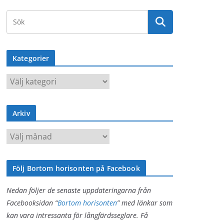
Kategorier
K
a
t
Arkiv
e
g
A
o
r
r
k
i
Följ Bortom horisonten på Facebook
i
e
v
Nedan följer de senaste uppdateringarna från
r
Facebooksidan “
Bortom horisonten
” med länkar som
kan vara intressanta för långfärdsseglare. Få