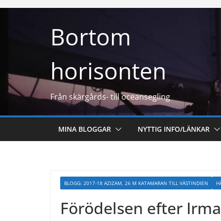
Hoppa
till
Bortom
innehåll
horisonten
Från skärgårds- till oceansegling
MINA BLOGGAR
NYTTIG INFO/LÄNKAR
BLOGG: 2017-18 AZIZAM, 26 M KATAMARAN TILL VÄSTINDIEN
H
Förödelsen efter Irma