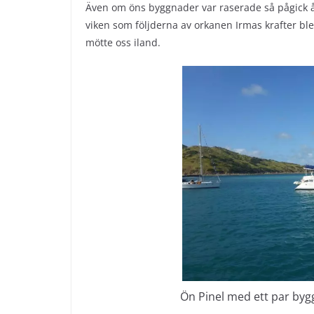
Även om öns byggnader var raserade så pågick åt
viken som följderna av orkanen Irmas krafter bl
mötte oss iland.
Ön Pinel med ett par byg