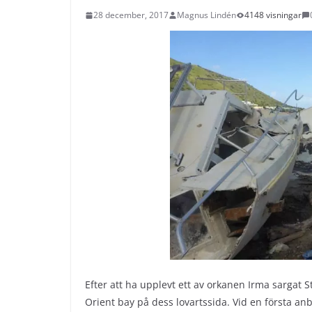
28 december, 2017
Magnus Lindén
4148 visningar
Efter att ha upplevt ett av orkanen Irma sargat S
Orient bay på dess lovartssida. Vid en första an