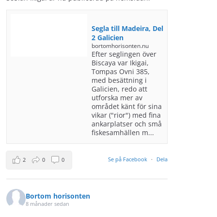
Segla till Madeira, Del
2 Galicien
bortomhorisonten.nu
Efter seglingen över
Biscaya var Ikigai,
Tompas Ovni 385,
med besättning i
Galicien, redo att
utforska mer av
området känt för sina
vikar ("rior") med fina
ankarplatser och små
fiskesamhällen m...
Se på Facebook
·
Dela
2
0
0
Bortom horisonten
8 månader sedan