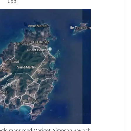
upp.
oogle maps med Marigot, Simpson Bay och