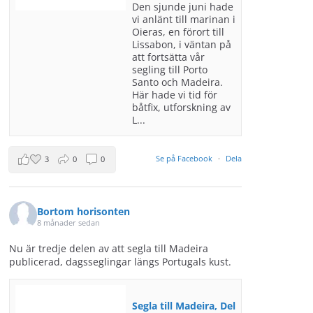
Den sjunde juni hade
vi anlänt till marinan i
Oieras, en förort till
Lissabon, i väntan på
att fortsätta vår
segling till Porto
Santo och Madeira.
Här hade vi tid för
båtfix, utforskning av
L...
Se på Facebook
·
Dela
3
0
0
Bortom horisonten
8 månader sedan
Nu är tredje delen av att segla till Madeira
publicerad, dagsseglingar längs Portugals kust.
Segla till Madeira, Del