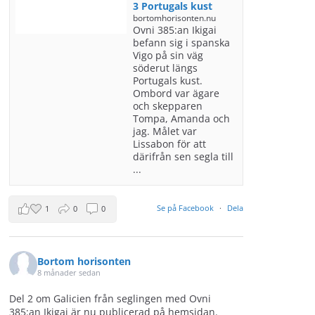
3 Portugals kust
bortomhorisonten.nu
Ovni 385:an Ikigai
befann sig i spanska
Vigo på sin väg
söderut längs
Portugals kust.
Ombord var ägare
och skepparen
Tompa, Amanda och
jag. Målet var
Lissabon för att
därifrån sen segla till
...
Se på Facebook
·
Dela
1
0
0
Bortom horisonten
8 månader sedan
Del 2 om Galicien från seglingen med Ovni
385:an Ikigai är nu publicerad på hemsidan.