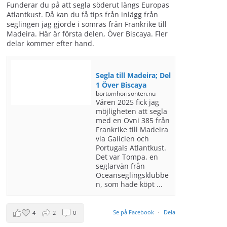
Funderar du på att segla söderut längs Europas
Atlantkust. Då kan du få tips från inlägg från
seglingen jag gjorde i somras från Frankrike till
Madeira. Här är första delen, Över Biscaya. Fler
delar kommer efter hand.
Segla till Madeira; Del
1 Över Biscaya
bortomhorisonten.nu
Våren 2025 fick jag
möjligheten att segla
med en Ovni 385 från
Frankrike till Madeira
via Galicien och
Portugals Atlantkust.
Det var Tompa, en
seglarvän från
Oceanseglingsklubbe
n, som hade köpt ...
Se på Facebook
·
Dela
4
2
0