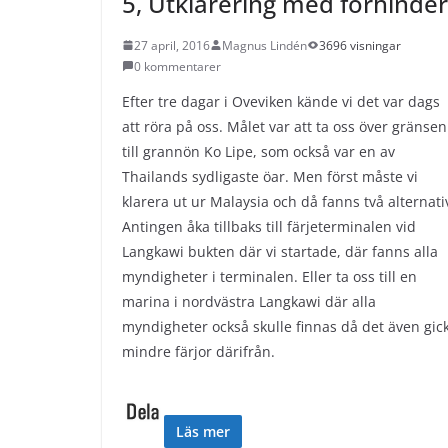
5, Utklarering med förhinder
27 april, 2016
Magnus Lindén
3696 visningar
0 kommentarer
Efter tre dagar i Oveviken kände vi det var dags
att röra på oss. Målet var att ta oss över gränsen
till grannön Ko Lipe, som också var en av
Thailands sydligaste öar. Men först måste vi
klarera ut ur Malaysia och då fanns två alternati
Antingen åka tillbaks till färjeterminalen vid
Langkawi bukten där vi startade, där fanns alla
myndigheter i terminalen. Eller ta oss till en
marina i nordvästra Langkawi där alla
myndigheter också skulle finnas då det även gic
mindre färjor därifrån.
Läs mer