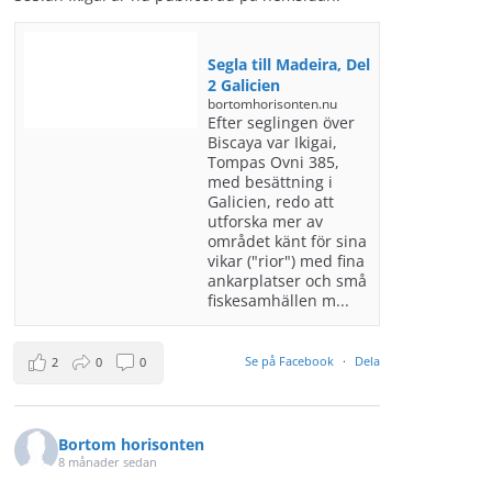
Segla till Madeira, Del
2 Galicien
bortomhorisonten.nu
Efter seglingen över
Biscaya var Ikigai,
Tompas Ovni 385,
med besättning i
Galicien, redo att
utforska mer av
området känt för sina
vikar ("rior") med fina
ankarplatser och små
fiskesamhällen m...
Se på Facebook
·
Dela
2
0
0
Bortom horisonten
8 månader sedan