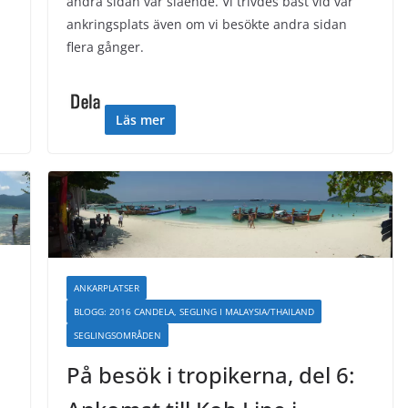
andra sidan var slående. Vi trivdes bäst vid vår
ankringsplats även om vi besökte andra sidan
flera gånger.
Läs mer
ANKARPLATSER
BLOGG: 2016 CANDELA, SEGLING I MALAYSIA/THAILAND
SEGLINGSOMRÅDEN
På besök i tropikerna, del 6: