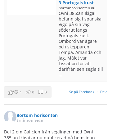
3 Portugals kust
bortomhorisonten.nu
Ovni 385:an Ikigai
befann sig i spanska
Vigo på sin väg
söderut längs
Portugals kust.
Ombord var ägare
och skepparen
Tompa, Amanda och
jag. Målet var
Lissabon för att
därifrån sen segla till
...
Se på Facebook
·
Dela
1
0
0
Bortom horisonten
8 månader sedan
Del 2 om Galicien från seglingen med Ovni
385:an Ikigai är nu publicerad på hemsidan.