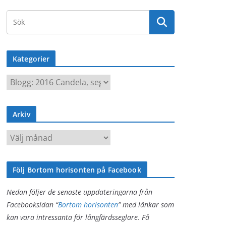
Kategorier
K
a
t
Arkiv
e
g
A
o
r
r
k
i
Följ Bortom horisonten på Facebook
i
e
v
Nedan följer de senaste uppdateringarna från
r
Facebooksidan “
Bortom horisonten
” med länkar som
kan vara intressanta för långfärdsseglare. Få