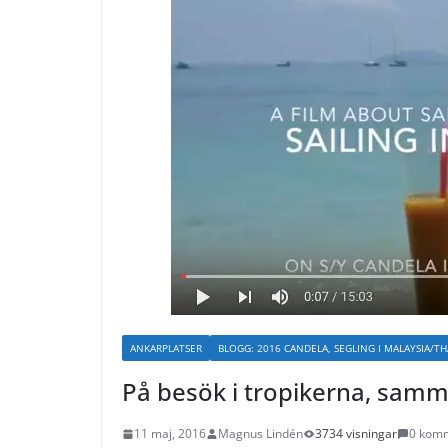
ANKARPLATSER
BLOGG: 2016 CANDELA, SEGLING I MALAYSIA/T
På besök i tropikerna, samm
11 maj, 2016
Magnus Lindén
3734 visningar
0 kom