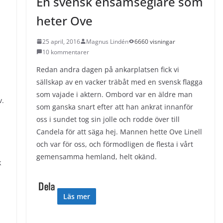
En svensk ensamseglare som
heter Ove
25 april, 2016
Magnus Lindén
6660 visningar
10 kommentarer
Redan andra dagen på ankarplatsen fick vi
sällskap av en vacker träbåt med en svensk flagga
som vajade i aktern. Ombord var en äldre man
v.
som ganska snart efter att han ankrat innanför
oss i sundet tog sin jolle och rodde över till
Candela för att säga hej. Mannen hette Ove Linell
och var för oss, och förmodligen de flesta i vårt
gemensamma hemland, helt okänd.
k
Läs mer