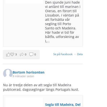
Den sjunde juni hade
vi anlänt till marinan i
Oieras, en förort till
Lissabon, i väntan på
att fortsätta vår
segling till Porto
Santo och Madeira.
Här hade vi tid för
båtfix, utforskning av
L...
Se på Facebook
·
Dela
3
0
0
Bortom horisonten
8 månader sedan
Nu är tredje delen av att segla till Madeira
publicerad, dagsseglingar längs Portugals kust.
Segla till Madeira, Del