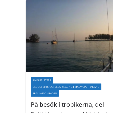
ANKARPLATSER
BLOGG: 2016 CANDELA, SEGLING I MALAYSIA/THAILAND
SEGLINGSOMRÅDEN
På besök i tropikerna, del