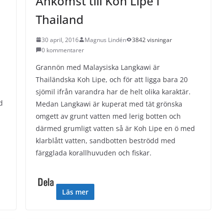
Ankomst till Koh Lipe i
Thailand
30 april, 2016
Magnus Lindén
3842 visningar
0 kommentarer
Grannön med Malaysiska Langkawi är
Thailändska Koh Lipe, och för att ligga bara 20
sjömil ifrån varandra har de helt olika karaktär.
d
Medan Langkawi är kuperat med tät grönska
omgett av grunt vatten med lerig botten och
därmed grumligt vatten så är Koh Lipe en ö med
klarblått vatten, sandbotten beströdd med
färgglada korallhuvuden och fiskar.
Läs mer