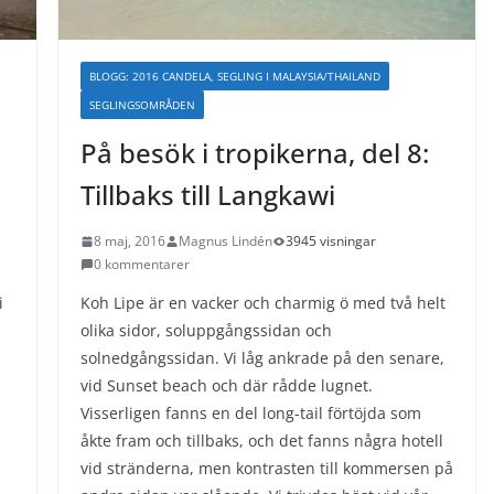
BLOGG: 2016 CANDELA, SEGLING I MALAYSIA/THAILAND
SEGLINGSOMRÅDEN
På besök i tropikerna, del 8:
Tillbaks till Langkawi
8 maj, 2016
Magnus Lindén
3945 visningar
0 kommentarer
i
Koh Lipe är en vacker och charmig ö med två helt
olika sidor, soluppgångssidan och
solnedgångssidan. Vi låg ankrade på den senare,
vid Sunset beach och där rådde lugnet.
Visserligen fanns en del long-tail förtöjda som
åkte fram och tillbaks, och det fanns några hotell
vid stränderna, men kontrasten till kommersen på