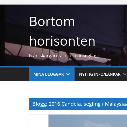
Hoppa
till
Bortom
innehåll
horisonten
Från skärgårds- till oceansegling
MINA BLOGGAR
NYTTIG INFO/LÄNKAR
Blogg: 2016 Candela, segling i Malaysia