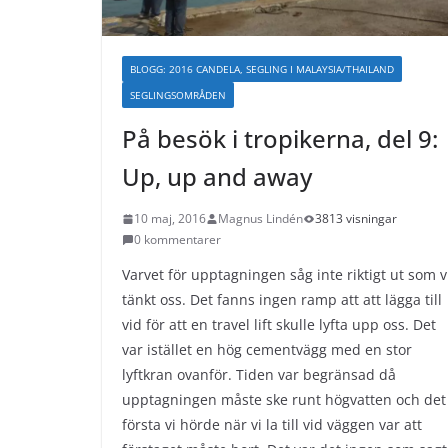
BLOGG: 2016 CANDELA, SEGLING I MALAYSIA/THAILAND
SEGLINGSOMRÅDEN
På besök i tropikerna, del 9:
Up, up and away
10 maj, 2016
Magnus Lindén
3813 visningar
0 kommentarer
Varvet för upptagningen såg inte riktigt ut som v
tänkt oss. Det fanns ingen ramp att att lägga till
vid för att en travel lift skulle lyfta upp oss. Det
var istället en hög cementvägg med en stor
lyftkran ovanför. Tiden var begränsad då
upptagningen måste ske runt högvatten och det
första vi hörde när vi la till vid väggen var att