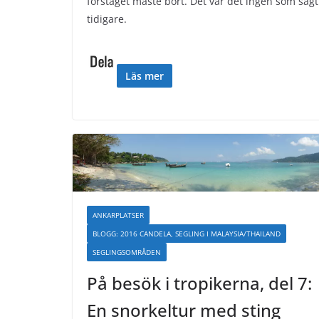
förstaget måste bort. Det var det ingen som sagt
tidigare.
Läs mer
ANKARPLATSER
BLOGG: 2016 CANDELA, SEGLING I MALAYSIA/THAILAND
SEGLINGSOMRÅDEN
På besök i tropikerna, del 7:
En snorkeltur med sting