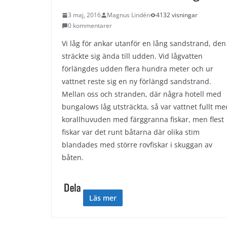
3 maj, 2016
Magnus Lindén
4132 visningar
0 kommentarer
Vi låg för ankar utanför en lång sandstrand, den
sträckte sig ända till udden. Vid lågvatten
förlängdes udden flera hundra meter och ur
vattnet reste sig en ny förlängd sandstrand.
Mellan oss och stranden, där några hotell med
bungalows låg utsträckta, så var vattnet fullt me
korallhuvuden med färggranna fiskar, men flest
fiskar var det runt båtarna där olika stim
blandades med större rovfiskar i skuggan av
båten.
Läs mer