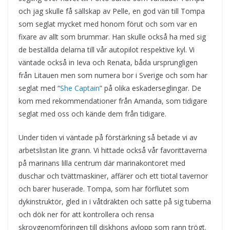
och jag skulle få sällskap av Pelle, en god vän till Tompa
som seglat mycket med honom förut och som var en
fixare av allt som brummar. Han skulle också ha med sig
de beställda delarna till vår autopilot respektive kyl. Vi
väntade också in Ieva och Renata, båda ursprungligen
från Litauen men som numera bor i Sverige och som har
seglat med “
She Captain
” på olika eskaderseglingar. De
kom med rekommendationer från Amanda, som tidigare
seglat med oss och kände dem från tidigare.
Under tiden vi väntade på förstärkning så betade vi av
arbetslistan lite grann. Vi hittade också vår favorittaverna
på marinans lilla centrum där marinakontoret med
duschar och tvättmaskiner, affärer och ett tiotal tavernor
och barer huserade. Tompa, som har förflutet som
dykinstruktör, gled in i våtdräkten och satte på sig tuberna
och dök ner för att kontrollera och rensa
skrovgenomföringen till diskhons avlopp som rann trögt.