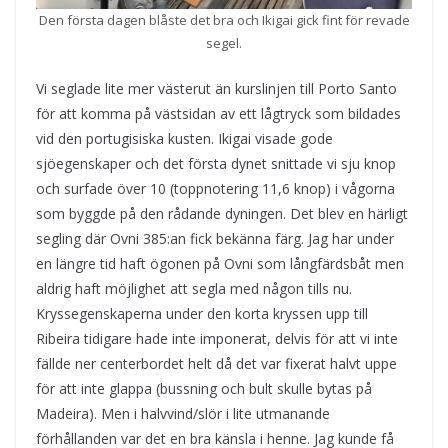
Den första dagen blåste det bra och Ikigai gick fint för revade
segel.
Vi seglade lite mer västerut än kurslinjen till Porto Santo
för att komma på västsidan av ett lågtryck som bildades
vid den portugisiska kusten. Ikigai visade gode
sjöegenskaper och det första dynet snittade vi sju knop
och surfade över 10 (toppnotering 11,6 knop) i vågorna
som byggde på den rådande dyningen. Det blev en härligt
segling där Ovni 385:an fick bekänna färg. Jag har under
en längre tid haft ögonen på Ovni som långfärdsbåt men
aldrig haft möjlighet att segla med någon tills nu.
Kryssegenskaperna under den korta kryssen upp till
Ribeira tidigare hade inte imponerat, delvis för att vi inte
fällde ner centerbordet helt då det var fixerat halvt uppe
för att inte glappa (bussning och bult skulle bytas på
Madeira). Men i halvvind/slör i lite utmanande
förhållanden var det en bra känsla i henne. Jag kunde få