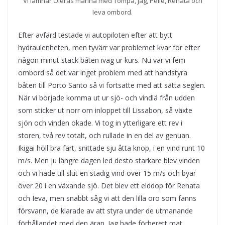
Vi lämnar Oieras marina med Tompa, jag, Pelle, Renata och
Ieva ombord.
Efter avfärd testade vi autopiloten efter att bytt
hydraulenheten, men tyvärr var problemet kvar för efter
någon minut stack båten iväg ur kurs. Nu var vi fem
ombord så det var inget problem med att handstyra
båten till Porto Santo så vi fortsatte med att sätta seglen.
När vi började komma ut ur sjö- och vindlä från udden
som sticker ut norr om inloppet till Lissabon, så växte
sjön och vinden ökade. Vi tog in ytterligare ett rev i
storen, två rev totalt, och rullade in en del av genuan.
Ikigai höll bra fart, snittade sju åtta knop, i en vind runt 10
m/s. Men ju längre dagen led desto starkare blev vinden
och vi hade till slut en stadig vind över 15 m/s och byar
över 20 i en växande sjö. Det blev ett elddop för Renata
och Ieva, men snabbt såg vi att den lilla oro som fanns
försvann, de klarade av att styra under de utmanande
förhållandet med den äran. Jag hade förberett mat