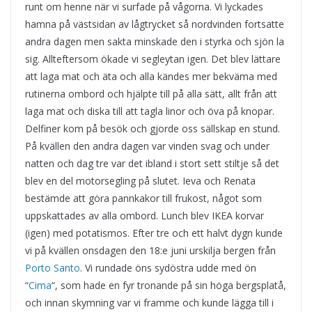
runt om henne när vi surfade på vågorna. Vi lyckades
hamna på västsidan av lågtrycket så nordvinden fortsatte
andra dagen men sakta minskade den i styrka och sjön la
sig. Allteftersom ökade vi segleytan igen. Det blev lättare
att laga mat och äta och alla kändes mer bekväma med
rutinerna ombord och hjälpte till på alla sätt, allt från att
laga mat och diska till att tagla linor och öva på knopar.
Delfiner kom på besök och gjorde oss sällskap en stund.
På kvällen den andra dagen var vinden svag och under
natten och dag tre var det ibland i stort sett stiltje så det
blev en del motorsegling på slutet. Ieva och Renata
bestämde att göra pannkakor till frukost, något som
uppskattades av alla ombord. Lunch blev IKEA korvar
(igen) med potatismos. Efter tre och ett halvt dygn kunde
vi på kvällen onsdagen den 18:e juni urskilja bergen från
Porto Santo
. Vi rundade öns sydöstra udde med ön
“
Cima
“, som hade en fyr tronande på sin höga bergsplatå,
och innan skymning var vi framme och kunde lägga till i