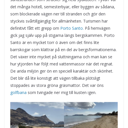
det många hotell, semesterbyar, eller byggen av sådana,
som blockerade vägen ner till stranden och gör den
styckvis svårtillgänglig för allmänheten. Turismen har
definitivt fått ett grepp om
Porto Santo.
På hemvägen
gick jag själv upp på stigarna längs bergskammen. Porto
Santo är en mycket torr ö även om det finns lite
barrskogar som klättrar på en del av bergsformationerna.
Det växer inte mycket på sluttningarna och man kan se
hur ytjorden har följt med vattenmassor när det regnat.
De arida miljön ger ön en speciell karaktär och skönhet.
Det blir då lite konstigt att vägen tillbaka plötsligt
stoppades av stora gröna gräsmattor. Det var öns
golfbana
som tvingade ner mig till kusten igen.