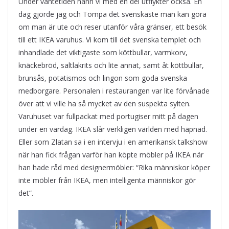
Under väntetiden hann vi med en del utflykter också. En
dag gjorde jag och Tompa det svenskaste man kan göra
om man är ute och reser utanför våra gränser, ett besök
till ett IKEA varuhus. Vi kom till det svenska templet och
inhandlade det viktigaste som köttbullar, varmkorv,
knäckebröd, saltlakrits och lite annat, samt åt köttbullar,
brunsås, potatismos och lingon som goda svenska
medborgare. Personalen i restaurangen var lite förvånade
över att vi ville ha så mycket av den suspekta sylten.
Varuhuset var fullpackat med portugiser mitt på dagen
under en vardag. IKEA slår verkligen världen med häpnad.
Eller som Zlatan sa i en intervju i en amerikansk talkshow
när han fick frågan varför han köpte möbler på IKEA när
han hade råd med designermöbler: “Rika människor köper
inte möbler från IKEA, men intelligenta människor gör
det”.