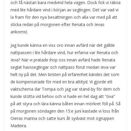
och få nästan bara medvind hela vägen. Dock fick vi räkna
med lite hårdare vind i början av seglingen. Det var vad vi
la fram för den nya besättningen och alla var med på att
sticka redan på morgonen efter Renata och Ievas
ankomst.
Jag kunde känna en viss oro innan avfärd när det gällde
nattpassen i lite hårdare vind, hur erfarna var Renata och
Ieva? När vi pratade ihop oss innan avfärd hade Renata
seglat havsseglingar och nattpass förut medan Ieva var
helt ny på det. Men bristen på erfarenhet kändes det som
de kompenserade för med en bra attityd. Vi gjorde ett
vaktschema där Tompa och jag var stand-by för dem och
kunde stötta vid behov och vi hade en hel dag att “öva”
på att styra och lära känna båten innan mörkret föll på. Så
på morgonen söndagen den 15:e juni kastade vi loss från
Oieras marina och satte kurs åt sydväst mot ögruppen
Madeira.