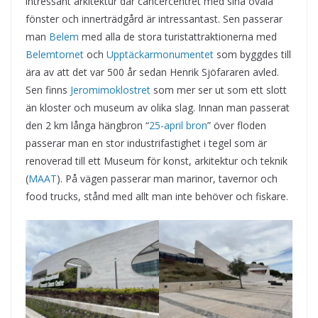
intressant arkitektur där cancercentret med sina ovala
fönster och innerträdgård är intressantast. Sen passerar
man
Belem
med alla de stora turistattraktionerna med
Belemtornet
och
Upptäckarmonumentet
som byggdes till
ära av att det var 500 år sedan Henrik Sjöfararen avled.
Sen finns
Jeromimoklostret
som mer ser ut som ett slott
än kloster och museum av olika slag. Innan man passerat
den 2 km långa hängbron “
25-april bron
” över floden
passerar man en stor industrifastighet i tegel som är
renoverad till ett Museum för konst, arkitektur och teknik
(
MAAT
). På vägen passerar man marinor, tavernor och
food trucks, stånd med allt man inte behöver och fiskare.