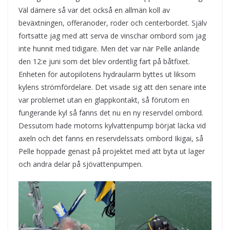
Väl därnere så var det också en allmän koll av
beväxtningen, offeranoder, roder och centerbordet. Själv
fortsatte jag med att serva de vinschar ombord som jag
inte hunnit med tidigare. Men det var när Pelle anlände
den 12:e juni som det blev ordentlig fart på båtfixet.
Enheten för autopilotens hydraularm byttes ut liksom
kylens strömfördelare. Det visade sig att den senare inte
var problemet utan en glappkontakt, så förutom en
fungerande kyl så fanns det nu en ny reservdel ombord.
Dessutom hade motorns kylvattenpump börjat läcka vid
axeln och det fanns en reservdelssats ombord Ikigai, så
Pelle hoppade genast på projektet med att byta ut lager
och andra delar på sjövattenpumpen.