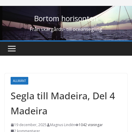
Hoppa
till
Bortom horisonten
innehåll
Från skärgårds- till oceansegling
ALLMÄNT
Segla till Madeira, Del 4
Madeira
19 december, 2025
Magnus Lindén
1042 visningar
2 kommentarer