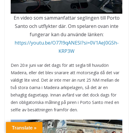
En video som sammanfattar seglingen till Porto
Santo och utflykter där. Om spelaren ovan inte
fungerar kan du använde länken:
https://youtu.be/O77I9qANESI?si=0V1AeJ0GSh-
KRP3W
Den 20:e juni var det dags för att segla till huvudön
Madeira, eller det blev snarare att motorsegla då det var
väldigt lite vind. Det är inte mer än runt 25 NM mellan de
två stora öarna i Madeira arkipelagen, så det är en
behaglig dagsetapp. Innan avfärd var det dock dags för
den obligatoriska målning på piren i Porto Santo med en
selfie av besättningen framför den.
Translate »