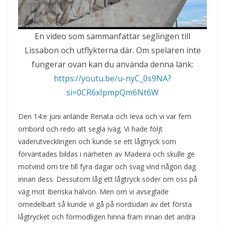
En video som sammanfattar seglingen till
Lissabon och utflykterna där. Om spelaren inte
fungerar ovan kan du använda denna länk:
https://youtu.be/u-nyC_0s9NA?
si=0CR6xIpmpQm6Nt6W
Den 14:e juni anlände Renata och Ieva och vi var fem
ombord och redo att segla iväg. Vi hade följt
väderutvecklingen och kunde se ett lågtryck som
förväntades bildas i närheten av Madeira och skulle ge
motvind om tre till fyra dagar och svag vind någon dag
innan dess. Dessutom låg ett lågtryck söder om oss på
väg mot Iberiska halvön. Men om vi avseglade
omedelbart så kunde vi gå på nordsidan av det första
lågtrycket och förmodligen hinna fram innan det andra