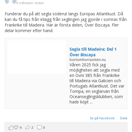
8 månader sedan
Funderar du på att segla söderut längs Europas Atlantkust. Då
kan du få tips från inlägg från seglingen jag gjorde i somras från
Frankrike till Madeira. Här är första delen, Över Biscaya. Fler
delar kommer efter hand.
Segla till Madeira; Del 1
Över Biscaya
bortomhorisonten.nu
Våren 2025 fick jag
möjligheten att segla med
en Ovni 385 från Frankrike
till Madeira via Galicien och
Portugals Atlantkust. Det var
Tompa, en seglarvän från
Oceanseglingsklubben, som
hade köpt ...
Se på Facebook
·
Dela
4
2
0