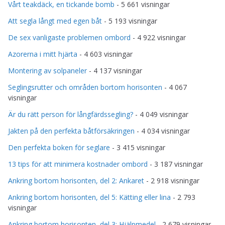
Vårt teakdäck, en tickande bomb
- 5 661 visningar
Att segla långt med egen båt
- 5 193 visningar
De sex vanligaste problemen ombord
- 4 922 visningar
Azorerna i mitt hjärta
- 4 603 visningar
Montering av solpaneler
- 4 137 visningar
Seglingsrutter och områden bortom horisonten
- 4 067
visningar
Är du rätt person för långfärdssegling?
- 4 049 visningar
Jakten på den perfekta båtförsäkringen
- 4 034 visningar
Den perfekta boken för seglare
- 3 415 visningar
13 tips för att minimera kostnader ombord
- 3 187 visningar
Ankring bortom horisonten, del 2: Ankaret
- 2 918 visningar
Ankring bortom horisonten, del 5: Kätting eller lina
- 2 793
visningar
Ankring bortom horisonten, del 3: Hjälpmedel
- 2 679 visningar