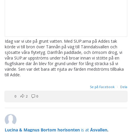
Idag var vi ute på grunt vatten. Med SUP:arna på Addes tak
körde vi till bron över Tännån på väg till Tänndalsvallen och
sjösatte våra flytetyg. Därifrån paddlade, och ömsom drog, vi
våra SUP:ar uppströms under två broar innan vi stötte på en
flugfiskare där ån blev för grund under för lång sträcka så vi
vände. Sen var det bara att njuta av färden medströms tillbaka
till Adde.
Se på Facebook
·
Dela
0
2
0
Lucina & Magnus Bortom horisonten
is at
Åsvallen
.