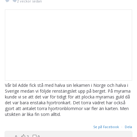
2 veckor sedan
Vår bil Adde fick stå med halva sin lekamen i Norge och halva i
Sverige medan vi följde renstängslet upp på berget. På myrarna
kunde vi se att det var för tidigt för att plocka myrarnas guld då
det var bara enstaka hjortronkart. Det torra vädret har också
gjort att antalet torra hjortronblommor var fler än karten. Men
utsikten är lika fin som alltid.
Se på Facebook
·
Dela
0
2
0