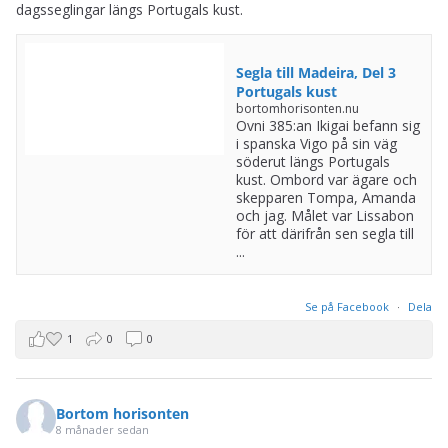
dagsseglingar längs Portugals kust.
Segla till Madeira, Del 3
Portugals kust
bortomhorisonten.nu
Ovni 385:an Ikigai befann sig
i spanska Vigo på sin väg
söderut längs Portugals
kust. Ombord var ägare och
skepparen Tompa, Amanda
och jag. Målet var Lissabon
för att därifrån sen segla till
...
Se på Facebook
·
Dela
1
0
0
Bortom horisonten
8 månader sedan