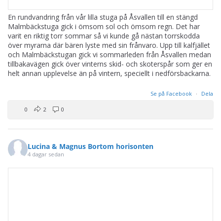
En rundvandring från vår lilla stuga på Åsvallen till en stängd
Malmbäckstuga gick i ömsom sol och ömsom regn. Det har
varit en riktig torr sommar så vi kunde gå nästan torrskodda
över myrarna där bären lyste med sin frånvaro. Upp till kalfjället
och Malmbäckstugan gick vi sommarleden från Åsvallen medan
tillbakavägen gick över vinterns skid- och skoterspår som ger en
helt annan upplevelse än på vintern, speciellt i nedförsbackarna.
Se på Facebook
·
Dela
0
2
0
Lucina & Magnus Bortom horisonten
4 dagar sedan