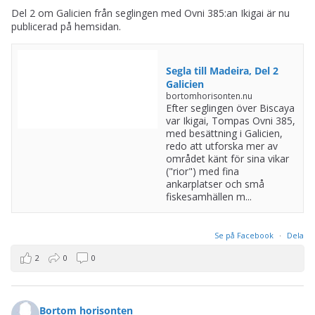
Del 2 om Galicien från seglingen med Ovni 385:an Ikigai är nu
publicerad på hemsidan.
Segla till Madeira, Del 2
Galicien
bortomhorisonten.nu
Efter seglingen över Biscaya
var Ikigai, Tompas Ovni 385,
med besättning i Galicien,
redo att utforska mer av
området känt för sina vikar
("rior") med fina
ankarplatser och små
fiskesamhällen m...
Se på Facebook
·
Dela
2
0
0
Bortom horisonten