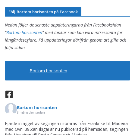
r
k
Följ Bortom horisonten på Facebook
i
i
e
v
Nedan följer de senaste uppdateringarna från Facebooksidan
r
“
Bortom horisonten
” med länkar som kan vara intressanta för
långfärdsseglare. Få uppdateringar därifrån genom att gilla och
följa sidan.
Bortom horisonten
Bortom horisonten
8 månader sedan
Fjärde inlägget av seglingen i somras från Frankrike till Madeira
med Ovni 385:an Ikigai är nu publicerad på hemsidan, seglingen
från Lissabon till Porto Santo och Madeira.