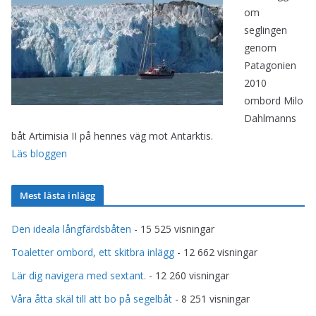
om
seglingen
genom
Patagonien
2010
ombord Milo
Dahlmanns
båt Artimisia II på hennes väg mot Antarktis.
Läs bloggen
Mest lästa inlägg
Den ideala långfärdsbåten
- 15 525 visningar
Toaletter ombord, ett skitbra inlägg
- 12 662 visningar
Lär dig navigera med sextant.
- 12 260 visningar
Våra åtta skäl till att bo på segelbåt
- 8 251 visningar