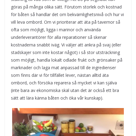
göras på många olika sätt. Förutom storlek och kostnad
för båten så handlar det om bekvämlighetsnivå och hur vi
vill leva ombord. Om vi prioriterar att äta på tavernor så
ofta som möjligt, ligga i marinor och använda
underleverantörer för alla reparationer så skenar
kostnaderna snabbt iväg. Vi väljer att ankra på svaj (eller
stadskajer som inte kostar något) i så stor utsträckning
som möjligt, handla lokalt odlade frukt och grönsaker på
marknader och laga mat anpassad till de ingredienser
som finns där vi för tillfället lever, nästan alltid äta
ombord, och försöka reparera så mycket vi kan själva
(inte bara av ekonomiska skäl utan det är också ett bra
sätt att lära känna båten och öka vår kunskap).