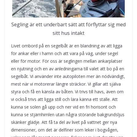
Segling är ett underbart sätt att förflyttar sig med
sitt hus intakt
Livet ombord på en segelbåt är en blandning av att ligga
för ankar eller i hamn och att vara på väg, under segel
eller för motor. För oss är seglingen mellan ankarplatser
en njutning och en av anledningarna till valet att bo på en
segelbåt. Vi använder inte autopiloten mer än nödvändigt,
mest när vi motorerar längre sträckor. Vi gillar att själva
styra och få en känsla av båten. Vi trivs till havs, även om
vi också trivs att ligga still och lära känna ett ställe. Att
kunna se solen gå upp och ner vid en fri horisont och
kunna se stjärnhimlen utan några störande bakgrundsljus
skänker glädje. Att få ta del av livet på vattnet ger nya
dimensioner, om det är delfiner som leker i bogvågen,