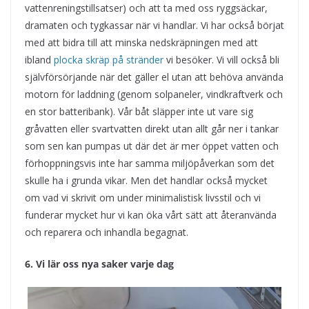
vattenreningstillsatser) och att ta med oss ryggsäckar,
dramaten och tygkassar när vi handlar. Vi har också börjat
med att bidra till att minska nedskräpningen med att
ibland
plocka skräp på stränder
vi besöker. Vi vill också bli
självförsörjande när det gäller el utan att behöva använda
motorn för laddning (genom solpaneler, vindkraftverk och
en stor batteribank). Vår båt släpper inte ut vare sig
gråvatten eller svartvatten direkt utan allt går ner i tankar
som sen kan pumpas ut där det är mer öppet vatten och
förhoppningsvis inte har samma miljöpåverkan som det
skulle ha i grunda vikar. Men det handlar också mycket
om vad vi skrivit om under minimalistisk livsstil och vi
funderar mycket hur vi kan öka vårt sätt att återanvända
och reparera och inhandla begagnat.
6. Vi lär oss nya saker varje dag