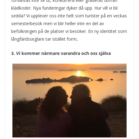
förväntas inte se ut, konkurrera eller graderas utifrån
klädkoder. Nya funderingar dyker då upp. Hur vill vi bli
sedda? Vi upplever oss inte helt som turister på en veckas
semesterbesök men vi blir heller inte en del av
befolkningen på de platser vi besöker. En ny identitet som
långfärdsseglare tar istället form,
3. Vi kommer närmare varandra och oss själva