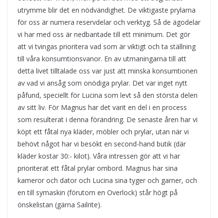
utrymme blir det en nödvändighet. De viktigaste prylarna
för oss är numera reservdelar och verktyg. Så de ägodelar
vi har med oss är nedbantade till ett minimum. Det gör
att vi tvingas prioritera vad som är viktigt och ta ställning
till våra konsumtionsvanor. En av utmaningarna till att
detta livet tilltalade oss var just att minska konsumtionen
av vad vi ansåg som onödiga prylar. Det var inget nytt
påfund, speciellt för Lucina som levt så den största delen
av sitt liv. För Magnus har det varit en del i en process
som resulterat i denna förändring. De senaste åren har vi
köpt ett fåtal nya kläder, möbler och prylar, utan när vi
behövt något har vi besökt en second-hand butik (där
kläder kostar 30:- kilot). Våra intressen gör att vi har
prioriterat ett fåtal prylar ombord. Magnus har sina
kameror och dator och Lucina sina tyger och garner, och
en till symaskin (förutom en Overlock) står högt på
önskelistan (gärna Sailrite).