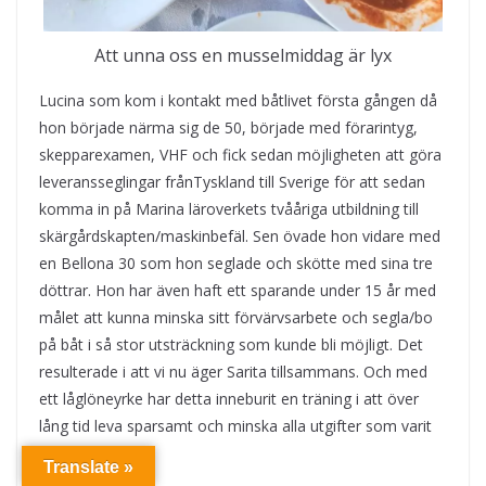
Att unna oss en musselmiddag är lyx
Lucina som kom i kontakt med båtlivet första gången då
hon började närma sig de 50, började med förarintyg,
skepparexamen, VHF och fick sedan möjligheten att göra
leveransseglingar frånTyskland till Sverige för att sedan
komma in på Marina läroverkets tvååriga utbildning till
skärgårdskapten/maskinbefäl. Sen övade hon vidare med
en Bellona 30 som hon seglade och skötte med sina tre
döttrar. Hon har även haft ett sparande under 15 år med
målet att kunna minska sitt förvärvsarbete och segla/bo
på båt i så stor utsträckning som kunde bli möjligt. Det
resulterade i att vi nu äger Sarita tillsammans. Och med
ett låglöneyrke har detta inneburit en träning i att över
lång tid leva sparsamt och minska alla utgifter som varit
möjliga.
Translate »