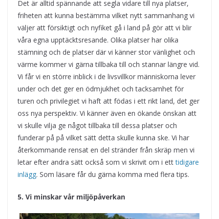
Det är alltid spännande att segla vidare till nya platser,
friheten att kunna bestämma vilket nytt sammanhang vi
väljer att försiktigt och nyfiket gå i land på gör att vi blir
våra egna upptäcktsresande. Olika platser har olika
stämning och de platser där vi känner stor vänlighet och
värme kommer vi gärna tillbaka till och stannar längre vid.
Vi får vi en större inblick i de livsvillkor människorna lever
under och det ger en ödmjukhet och tacksamhet för
turen och privilegiet vi haft att födas i ett rikt land, det ger
oss nya perspektiv. Vi känner även en ökande önskan att
vi skulle vilja ge något tillbaka till dessa platser och
funderar på på vilket sätt detta skulle kunna ske. Vi har
återkommande rensat en del stränder från skräp men vi
letar efter andra sätt också som vi skrivit om i ett
tidigare
inlägg
. Som läsare får du gärna komma med flera tips.
5. Vi minskar vår miljöpåverkan