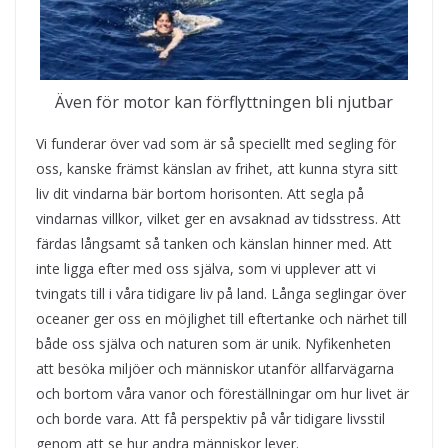
Även för motor kan förflyttningen bli njutbar
Vi funderar över vad som är så speciellt med segling för
oss, kanske främst känslan av frihet, att kunna styra sitt
liv dit vindarna bär bortom horisonten. Att segla på
vindarnas villkor, vilket ger en avsaknad av tidsstress. Att
färdas långsamt så tanken och känslan hinner med. Att
inte ligga efter med oss själva, som vi upplever att vi
tvingats till i våra tidigare liv på land. Långa seglingar över
oceaner ger oss en möjlighet till eftertanke och närhet till
både oss själva och naturen som är unik. Nyfikenheten
att besöka miljöer och människor utanför allfarvägarna
och bortom våra vanor och föreställningar om hur livet är
och borde vara. Att få perspektiv på vår tidigare livsstil
genom att se hur andra människor lever.