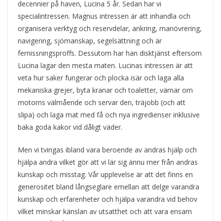
decennier på haven, Lucina 5 år. Sedan har vi
specialintressen. Magnus intressen är att inhandla och
organisera verktyg och reservdelar, ankring, manövrering,
navigering, sjömanskap, segelsättning och är
fernissningsproffs. Dessutom har han disktjänst eftersom
Lucina lagar den mesta maten. Lucinas intressen är att
veta hur saker fungerar och plocka isär och laga alla
mekaniska grejer, byta kranar och toaletter, värnar om
motorns välmående och servar den, träjobb (och att
slipa) och laga mat med få och nya ingredienser inklusive
baka goda kakor vid dåligt väder.
Men vi tvingas ibland vara beroende av andras hjälp och
hjälpa andra vilket gör att vi lär sig ännu mer från andras
kunskap och misstag. Vår upplevelse är att det finns en
generositet bland långseglare emellan att delge varandra
kunskap och erfarenheter och hjälpa varandra vid behov
vilket minskar känslan av utsatthet och att vara ensam