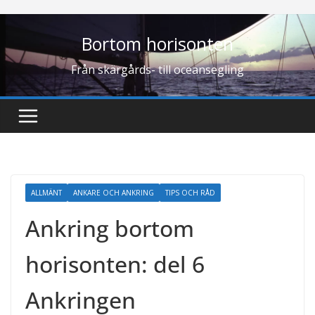
Hoppa
till
Bortom horisonten
innehåll
Från skärgårds- till oceansegling
ALLMÄNT
ANKARE OCH ANKRING
TIPS OCH RÅD
Ankring bortom
horisonten: del 6
Ankringen