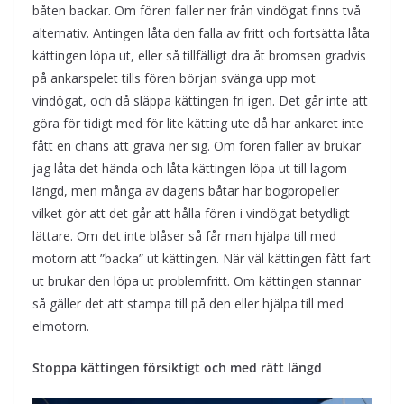
båten backar. Om fören faller ner från vindögat finns två
alternativ. Antingen låta den falla av fritt och fortsätta låta
kättingen löpa ut, eller så tillfälligt dra åt bromsen gradvis
på ankarspelet tills fören början svänga upp mot
vindögat, och då släppa kättingen fri igen. Det går inte att
göra för tidigt med för lite kätting ute då har ankaret inte
fått en chans att gräva ner sig. Om fören faller av brukar
jag låta det hända och låta kättingen löpa ut till lagom
längd, men många av dagens båtar har bogpropeller
vilket gör att det går att hålla fören i vindögat betydligt
lättare. Om det inte blåser så får man hjälpa till med
motorn att ”backa” ut kättingen. När väl kättingen fått fart
ut brukar den löpa ut problemfritt. Om kättingen stannar
så gäller det att stampa till på den eller hjälpa till med
elmotorn.
Stoppa kättingen försiktigt och med rätt längd