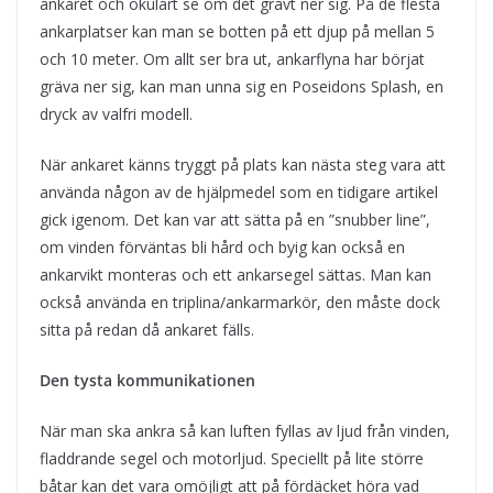
ankaret och okulärt se om det grävt ner sig. På de flesta
ankarplatser kan man se botten på ett djup på mellan 5
och 10 meter. Om allt ser bra ut, ankarflyna har börjat
gräva ner sig, kan man unna sig en Poseidons Splash, en
dryck av valfri modell.
När ankaret känns tryggt på plats kan nästa steg vara att
använda någon av de hjälpmedel som en tidigare artikel
gick igenom. Det kan var att sätta på en ”snubber line”,
om vinden förväntas bli hård och byig kan också en
ankarvikt monteras och ett ankarsegel sättas. Man kan
också använda en triplina/ankarmarkör, den måste dock
sitta på redan då ankaret fälls.
Den tysta kommunikationen
När man ska ankra så kan luften fyllas av ljud från vinden,
fladdrande segel och motorljud. Speciellt på lite större
båtar kan det vara omöjligt att på fördäcket höra vad