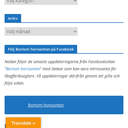
a
t
Arkiv
e
g
A
o
r
r
k
Följ Bortom horisonten på Facebook
i
i
e
v
Nedan följer de senaste uppdateringarna från Facebooksidan
r
“
Bortom horisonten
” med länkar som kan vara intressanta för
långfärdsseglare. Få uppdateringar därifrån genom att gilla och
följa sidan.
Bortom horisonten
Translate »