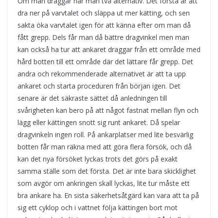
Om man draggar har man två alternativ. Det första är att
dra ner på varvtalet och släppa ut mer kätting, och sen
sakta öka varvtalet igen för att känna efter om man då
fått grepp. Dels får man då bättre dragvinkel men man
kan också ha tur att ankaret draggar från ett område med
hård botten till ett område där det lättare får grepp. Det
andra och rekommenderade alternativet är att ta upp
ankaret och starta proceduren från början igen. Det
senare är det säkraste sättet då anledningen till
svårigheten kan bero på att något fastnat mellan flyn och
lägg eller kättingen snott sig runt ankaret. Då spelar
dragvinkeln ingen roll. På ankarplatser med lite besvärlig
botten får man räkna med att göra flera försök, och då
kan det nya försöket lyckas trots det görs på exakt
samma ställe som det första. Det är inte bara skicklighet
som avgör om ankringen skall lyckas, lite tur måste ett
bra ankare ha. En sista säkerhetsåtgärd kan vara att ta på
sig ett cyklop och i vattnet följa kättingen bort mot