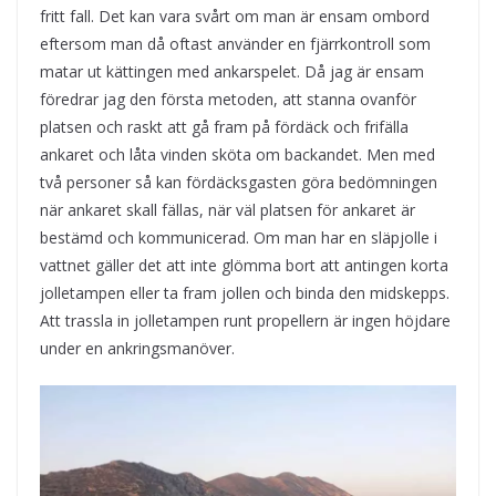
fritt fall. Det kan vara svårt om man är ensam ombord
eftersom man då oftast använder en fjärrkontroll som
matar ut kättingen med ankarspelet. Då jag är ensam
föredrar jag den första metoden, att stanna ovanför
platsen och raskt att gå fram på fördäck och frifälla
ankaret och låta vinden sköta om backandet. Men med
två personer så kan fördäcksgasten göra bedömningen
när ankaret skall fällas, när väl platsen för ankaret är
bestämd och kommunicerad. Om man har en släpjolle i
vattnet gäller det att inte glömma bort att antingen korta
jolletampen eller ta fram jollen och binda den midskepps.
Att trassla in jolletampen runt propellern är ingen höjdare
under en ankringsmanöver.