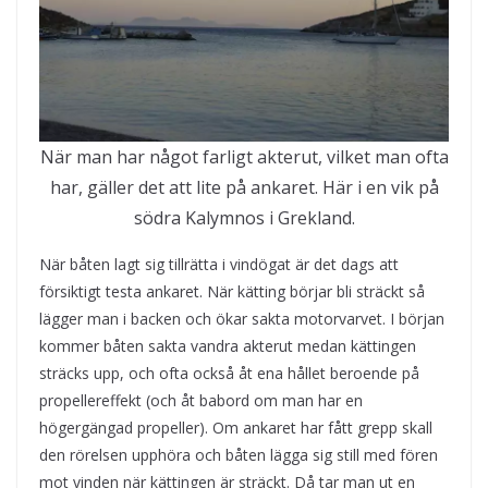
När man har något farligt akterut, vilket man ofta
har, gäller det att lite på ankaret. Här i en vik på
södra Kalymnos i Grekland.
När båten lagt sig tillrätta i vindögat är det dags att
försiktigt testa ankaret. När kätting börjar bli sträckt så
lägger man i backen och ökar sakta motorvarvet. I början
kommer båten sakta vandra akterut medan kättingen
sträcks upp, och ofta också åt ena hållet beroende på
propellereffekt (och åt babord om man har en
högergängad propeller). Om ankaret har fått grepp skall
den rörelsen upphöra och båten lägga sig still med fören
mot vinden när kättingen är sträckt. Då tar man ut en