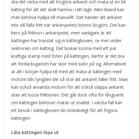
ska det räcka med att lösgöra ankaret och mata ut en bit
kätting för att det skall hamna i rätt läge. Men ibland kan
man behöva hjälpa till manuellt. Det händer att ankaret
inte vill falla fritt när ankarspelets broms lösgörs. Det kan
bero på friktion i ankarspelet, men vanligare är att
kättingen har trasslat sig in kättingboxen, se mer under
sektionen om kätting. Det brukar lossna med ett par
kraftiga stamp med foten på kättingen, därför är det bra
att fördäcksgasten har skor med sulor på sig. Alternativet
är att i början hjälpa till med att mata ut kättingen med
motorn tills tyngden blir så stor att ankaret faller fritt. Man
kan också använda motorn för att också släppa ankaret
utan att lossa friktionen. Det går dock ofta för långsamt
om kättingen behöver matas ut snabbt. I värsta fall kan
ett besök i kättingboxen bli nödvändigt för att frigöra
kättingen.
Låta kättingen löpa ut