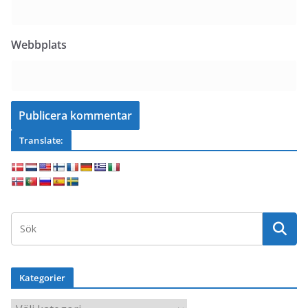
Webbplats
Translate:
Kategorier
K