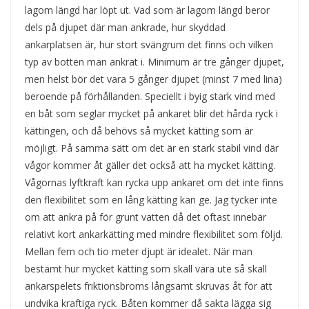
lagom längd har löpt ut. Vad som är lagom längd beror
dels på djupet där man ankrade, hur skyddad
ankarplatsen är, hur stort svängrum det finns och vilken
typ av botten man ankrat i. Minimum är tre gånger djupet,
men helst bör det vara 5 gånger djupet (minst 7 med lina)
beroende på förhållanden. Speciellt i byig stark vind med
en båt som seglar mycket på ankaret blir det hårda ryck i
kättingen, och då behövs så mycket kätting som är
möjligt. På samma sätt om det är en stark stabil vind där
vågor kommer åt gäller det också att ha mycket kätting.
Vågornas lyftkraft kan rycka upp ankaret om det inte finns
den flexibilitet som en lång kätting kan ge. Jag tycker inte
om att ankra på för grunt vatten då det oftast innebär
relativt kort ankarkätting med mindre flexibilitet som följd.
Mellan fem och tio meter djupt är idealet. När man
bestämt hur mycket kätting som skall vara ute så skall
ankarspelets friktionsbroms långsamt skruvas åt för att
undvika kraftiga ryck. Båten kommer då sakta lägga sig