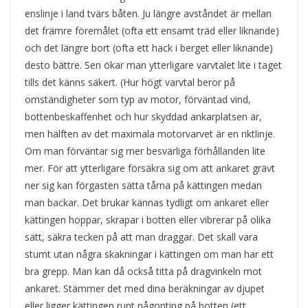
enslinje i land tvärs båten. Ju längre avståndet är mellan
det främre föremålet (ofta ett ensamt träd eller liknande)
och det längre bort (ofta ett hack i berget eller liknande)
desto bättre. Sen ökar man ytterligare varvtalet lite i taget
tills det känns säkert. (Hur högt varvtal beror på
omständigheter som typ av motor, förväntad vind,
bottenbeskaffenhet och hur skyddad ankarplatsen är,
men hälften av det maximala motorvarvet är en riktlinje.
Om man förväntar sig mer besvärliga förhållanden lite
mer. För att ytterligare försäkra sig om att ankaret grävt
ner sig kan förgasten sätta tårna på kättingen medan
man backar. Det brukar kännas tydligt om ankaret eller
kättingen hoppar, skrapar i botten eller vibrerar på olika
sätt, säkra tecken på att man draggar. Det skall vara
stumt utan några skakningar i kättingen om man har ett
bra grepp. Man kan då också titta på dragvinkeln mot
ankaret. Stämmer det med dina beräkningar av djupet
eller ligger kättingen runt någonting på botten (ett