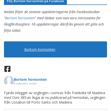
Följ Bortom horisonten på Facebook
i
i
e
v
Nedan följer de senaste uppdateringarna från Facebooksidan
r
“
Bortom horisonten
” med länkar som kan vara intressanta för
långfärdsseglare. Få uppdateringar därifrån genom att gilla och
följa sidan.
Bortom horisonten
Bortom horisonten
8 månader sedan
Fjärde inlägget av seglingen i somras från Frankrike till Madeira
med Ovni 385:an Ikigai är nu publicerad på hemsidan, seglingen
från Lissabon till Porto Santo och Madeira.