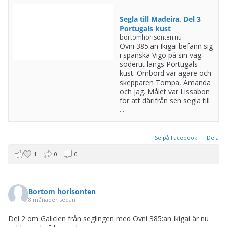
Segla till Madeira, Del 3
Portugals kust
bortomhorisonten.nu
Ovni 385:an Ikigai befann sig
i spanska Vigo på sin väg
söderut längs Portugals
kust. Ombord var ägare och
skepparen Tompa, Amanda
och jag. Målet var Lissabon
för att därifrån sen segla till
...
Se på Facebook
·
Dela
1
0
0
Bortom horisonten
8 månader sedan
Del 2 om Galicien från seglingen med Ovni 385:an Ikigai är nu