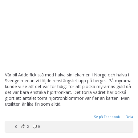
Vår bil Adde fick stå med halva sin lekamen i Norge och halva i
Sverige medan vi följde renstängslet upp på berget. På myrarna
kunde vi se att det var för tidigt för att plocka myrarnas guld då
det var bara enstaka hjortronkart. Det torra vädret har också
gjort att antalet torra hjortronblommor var fler än karten. Men
utsikten är lika fin som alltid.
Se på Facebook
·
Dela
0
2
0