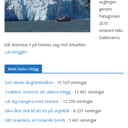
seglingen
genom
Patagonien
2010
ombord Milo
Dahlmanns
båt Artimisia II på hennes väg mot Antarktis.
Läs bloggen
Mest lästa inlägg
Den ideala långfärdsbåten
- 15 523 visningar
Toaletter ombord, ett skitbra inlägg
- 12 661 visningar
Lär dig navigera med sextant.
- 12 259 visningar
Våra åtta skäl till att bo på segelbåt
- 8 251 visningar
Vårt teakdäck, en tickande bomb
- 5 661 visningar