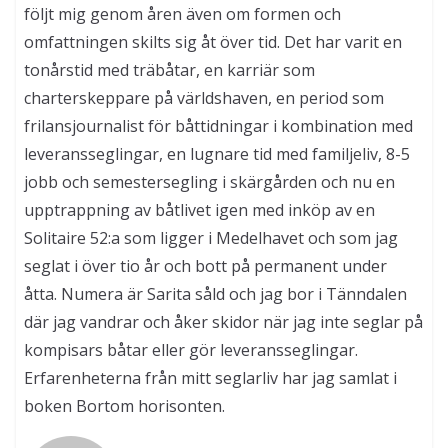
följt mig genom åren även om formen och
omfattningen skilts sig åt över tid. Det har varit en
tonårstid med träbåtar, en karriär som
charterskeppare på världshaven, en period som
frilansjournalist för båttidningar i kombination med
leveransseglingar, en lugnare tid med familjeliv, 8-5
jobb och semestersegling i skärgården och nu en
upptrappning av båtlivet igen med inköp av en
Solitaire 52:a som ligger i Medelhavet och som jag
seglat i över tio år och bott på permanent under
åtta. Numera är Sarita såld och jag bor i Tänndalen
där jag vandrar och åker skidor när jag inte seglar på
kompisars båtar eller gör leveransseglingar.
Erfarenheterna från mitt seglarliv har jag samlat i
boken Bortom horisonten.