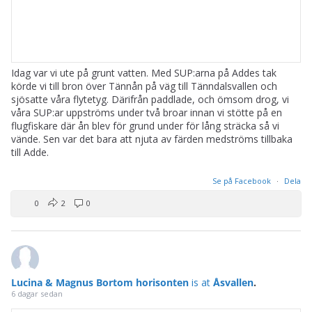
Idag var vi ute på grunt vatten. Med SUP:arna på Addes tak
körde vi till bron över Tännån på väg till Tänndalsvallen och
sjösatte våra flytetyg. Därifrån paddlade, och ömsom drog, vi
våra SUP:ar uppströms under två broar innan vi stötte på en
flugfiskare där ån blev för grund under för lång sträcka så vi
vände. Sen var det bara att njuta av färden medströms tillbaka
till Adde.
Se på Facebook
·
Dela
0
2
0
Lucina & Magnus Bortom horisonten
is at
Åsvallen
.
6 dagar sedan