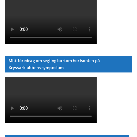
Mitt föredrag om segling bortom horisonten på
Kryssarklubbens symposium