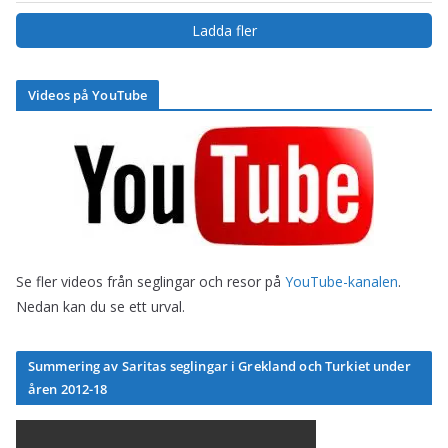
Ladda fler
Videos på YouTube
Se fler videos från seglingar och resor på
YouTube-kanalen
.
Nedan kan du se ett urval.
Summering av Saritas seglingar i Grekland och Turkiet under
åren 2012-18