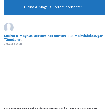
Lucina & Magnus Bortom horisonten
Lucina & Magnus Bortom horisonten
is at
Malmbäckstugan
Tänndalen
.
2 dagar sedan
En rundvandring från vår lilla stuga på Åsvallen till en stängd