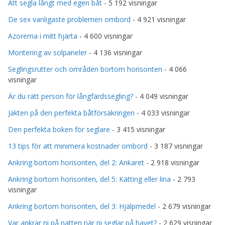
Att segla långt med egen båt
- 5 192 visningar
De sex vanligaste problemen ombord
- 4 921 visningar
Azorerna i mitt hjärta
- 4 600 visningar
Montering av solpaneler
- 4 136 visningar
Seglingsrutter och områden bortom horisonten
- 4 066
visningar
Är du rätt person för långfärdssegling?
- 4 049 visningar
Jakten på den perfekta båtförsäkringen
- 4 033 visningar
Den perfekta boken för seglare
- 3 415 visningar
13 tips för att minimera kostnader ombord
- 3 187 visningar
Ankring bortom horisonten, del 2: Ankaret
- 2 918 visningar
Ankring bortom horisonten, del 5: Kätting eller lina
- 2 793
visningar
Ankring bortom horisonten, del 3: Hjälpmedel
- 2 679 visningar
Var ankrar ni på natten när ni seglar på havet?
- 2 629 visningar