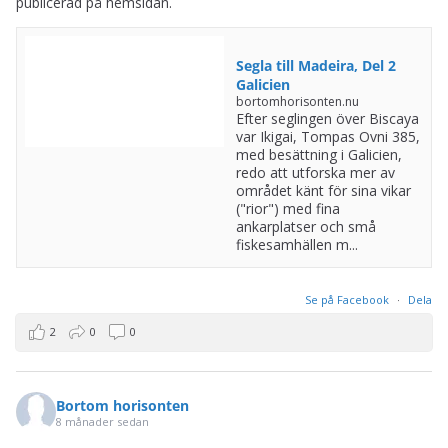
publicerad på hemsidan.
Segla till Madeira, Del 2
Galicien
bortomhorisonten.nu
Efter seglingen över Biscaya
var Ikigai, Tompas Ovni 385,
med besättning i Galicien,
redo att utforska mer av
området känt för sina vikar
("rior") med fina
ankarplatser och små
fiskesamhällen m...
Se på Facebook
·
Dela
2
0
0
Bortom horisonten
8 månader sedan