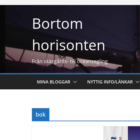
Hoppa
till
Bortom
innehåll
horisonten
Från skärgårds- till oceansegling
MINA BLOGGAR
NYTTIG INFO/LÄNKAR
bok