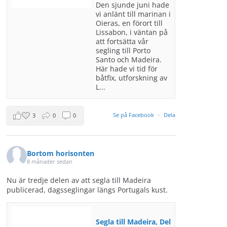
Den sjunde juni hade
vi anlänt till marinan i
Oieras, en förort till
Lissabon, i väntan på
att fortsätta vår
segling till Porto
Santo och Madeira.
Här hade vi tid för
båtfix, utforskning av
L...
Se på Facebook
·
Dela
3
0
0
Bortom horisonten
8 månader sedan
Nu är tredje delen av att segla till Madeira
publicerad, dagsseglingar längs Portugals kust.
Segla till Madeira, Del