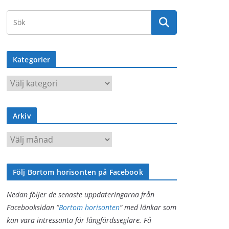
Kategorier
K
a
t
Arkiv
e
g
A
o
r
r
k
i
Följ Bortom horisonten på Facebook
i
e
v
Nedan följer de senaste uppdateringarna från
r
Facebooksidan “
Bortom horisonten
” med länkar som
kan vara intressanta för långfärdsseglare. Få