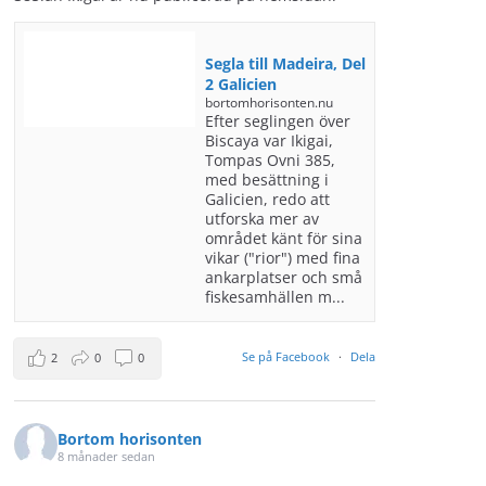
Segla till Madeira, Del
2 Galicien
bortomhorisonten.nu
Efter seglingen över
Biscaya var Ikigai,
Tompas Ovni 385,
med besättning i
Galicien, redo att
utforska mer av
området känt för sina
vikar ("rior") med fina
ankarplatser och små
fiskesamhällen m...
Se på Facebook
·
Dela
2
0
0
Bortom horisonten
8 månader sedan