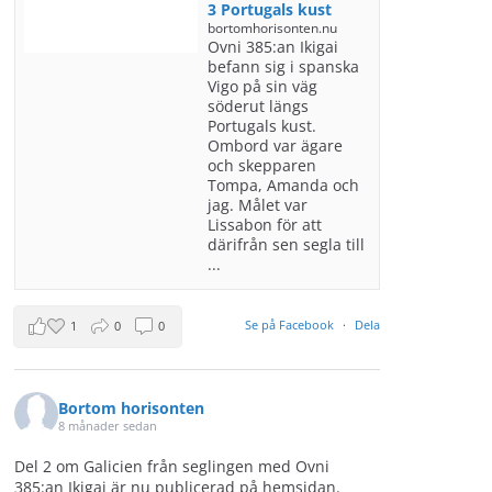
3 Portugals kust
bortomhorisonten.nu
Ovni 385:an Ikigai
befann sig i spanska
Vigo på sin väg
söderut längs
Portugals kust.
Ombord var ägare
och skepparen
Tompa, Amanda och
jag. Målet var
Lissabon för att
därifrån sen segla till
...
Se på Facebook
·
Dela
1
0
0
Bortom horisonten
8 månader sedan
Del 2 om Galicien från seglingen med Ovni
385:an Ikigai är nu publicerad på hemsidan.