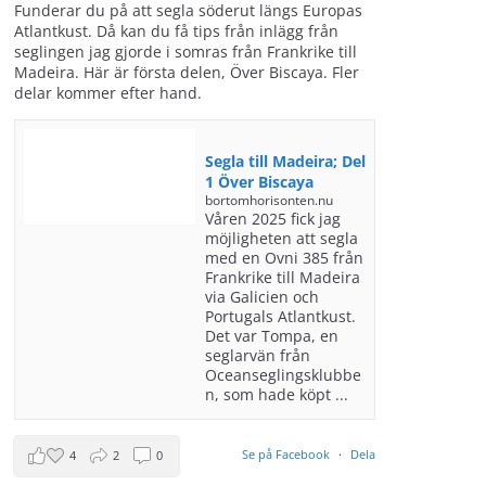
Funderar du på att segla söderut längs Europas
Atlantkust. Då kan du få tips från inlägg från
seglingen jag gjorde i somras från Frankrike till
Madeira. Här är första delen, Över Biscaya. Fler
delar kommer efter hand.
Segla till Madeira; Del
1 Över Biscaya
bortomhorisonten.nu
Våren 2025 fick jag
möjligheten att segla
med en Ovni 385 från
Frankrike till Madeira
via Galicien och
Portugals Atlantkust.
Det var Tompa, en
seglarvän från
Oceanseglingsklubbe
n, som hade köpt ...
Se på Facebook
·
Dela
4
2
0