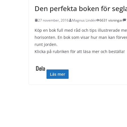
Den perfekta boken för segl
27 november, 2016
Magnus Lindén
6631 visningar
Köp en bok full med råd och tips illustrerade m
horisonten. En bok som visar hur man kan förver
runt jorden.
Klicka på rubriken för att läsa mer och beställa!
Läs mer