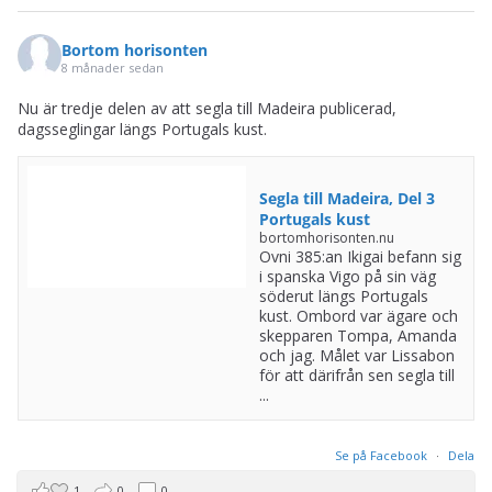
Bortom horisonten
8 månader sedan
Nu är tredje delen av att segla till Madeira publicerad,
dagsseglingar längs Portugals kust.
Segla till Madeira, Del 3
Portugals kust
bortomhorisonten.nu
Ovni 385:an Ikigai befann sig
i spanska Vigo på sin väg
söderut längs Portugals
kust. Ombord var ägare och
skepparen Tompa, Amanda
och jag. Målet var Lissabon
för att därifrån sen segla till
...
Se på Facebook
·
Dela
1
0
0