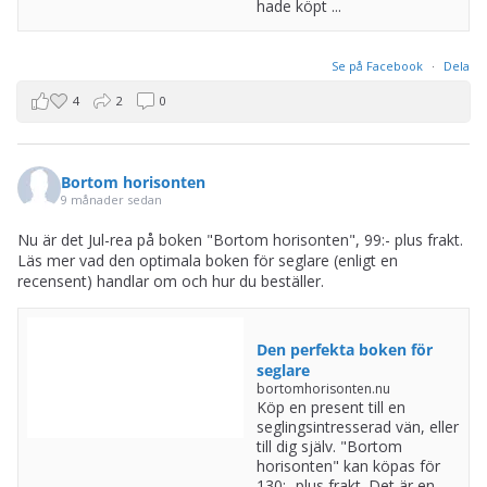
hade köpt ...
Se på Facebook
·
Dela
4
2
0
Bortom horisonten
9 månader sedan
Nu är det Jul-rea på boken "Bortom horisonten", 99:- plus frakt.
Läs mer vad den optimala boken för seglare (enligt en
recensent) handlar om och hur du beställer.
Den perfekta boken för
seglare
bortomhorisonten.nu
Köp en present till en
seglingsintresserad vän, eller
till dig själv. "Bortom
horisonten" kan köpas för
130:- plus frakt. Det är en