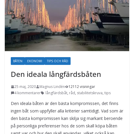
BÅTEN
EKONOMI
TIPS OCH RÅD
Den ideala långfärdsbåten
25 maj, 2020
Magnus Lindén
12112 visningar
4 kommentarer
långfärdsbåt
,
råd
,
stabilitetskruva
,
tips
Den ideala båten är den bästa kompromissen, det finns
ingen båt som uppfyller alla kriterier samtidigt. Vad som är
den bästa kompromissen kan skilja sig markant beroende
på personliga preferenser hos de som skall köpa båten
samt var och hur den skall användas, vilket också kan