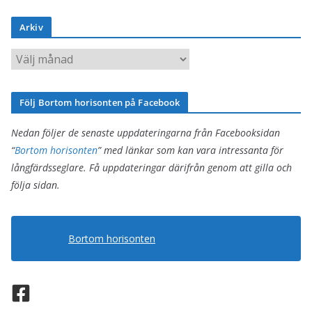
t
Arkiv
e
g
A
o
r
r
k
Följ Bortom horisonten på Facebook
i
i
e
v
Nedan följer de senaste uppdateringarna från Facebooksidan
r
“
Bortom horisonten
” med länkar som kan vara intressanta för
långfärdsseglare. Få uppdateringar därifrån genom att gilla och
följa sidan.
Bortom horisonten