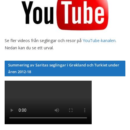
Se fler videos från seglingar och resor på
YouTube-kanalen
.
Nedan kan du se ett urval.
Summering av Saritas seglingar i Grekland och Turkiet under
åren 2012-18