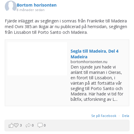
Bortom horisonten
8 månader sedan
Fjärde inlägget av seglingen i somras från Frankrike till Madeira
med Ovni 385:an Ikigai är nu publicerad på hemsidan, seglingen
från Lissabon till Porto Santo och Madeira.
Segla till Madeira, Del 4
Madeira
bortomhorisonten.nu
Den sjunde juni hade vi
anlänt till marinan i Oieras,
en förort till Lissabon, i
väntan på att fortsätta vår
segling till Porto Santo och
Madeira. Här hade vi tid för
båtfix, utforskning av L...
Se på Facebook
·
Dela
3
0
0