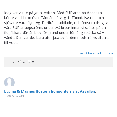
Idag var vi ute på grunt vatten. Med SUP:arna på Addes tak
körde vi till bron över Tännån på väg till Tänndalsvallen och
sjösatte våra flytetyg. Därifrån paddlade, och ömsom drog, vi
våra SUP:ar uppströms under två broar innan vi stötte på en
flugfiskare där ån blev för grund under för lång sträcka så vi
vände. Sen var det bara att njuta av färden medströms tillbaka
till Adde.
Se på Facebook
·
Dela
0
2
0
Lucina & Magnus Bortom horisonten
is at
Åsvallen
.
1 vecka sedan