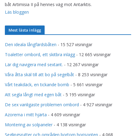
båt Artimisia II på hennes väg mot Antarktis.
Läs bloggen
Mest lästa inlägg
Den ideala långfärdsbåten
- 15 527 visningar
Toaletter ombord, ett skitbra inlägg
- 12 665 visningar
Lär dig navigera med sextant.
- 12 267 visningar
Våra åtta skäl till att bo på segelbåt
- 8 253 visningar
Vårt teakdäck, en tickande bomb
- 5 661 visningar
Att segla långt med egen båt
- 5 195 visningar
De sex vanligaste problemen ombord
- 4 927 visningar
Azorerna i mitt hjärta
- 4 609 visningar
Montering av solpaneler
- 4 138 visningar
Seglingsrutter och områden bortom horisonten
- 4 068