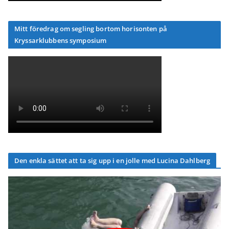
Mitt föredrag om segling bortom horisonten på
Kryssarklubbens symposium
Den enkla sättet att ta sig upp i en jolle med Lucina Dahlberg