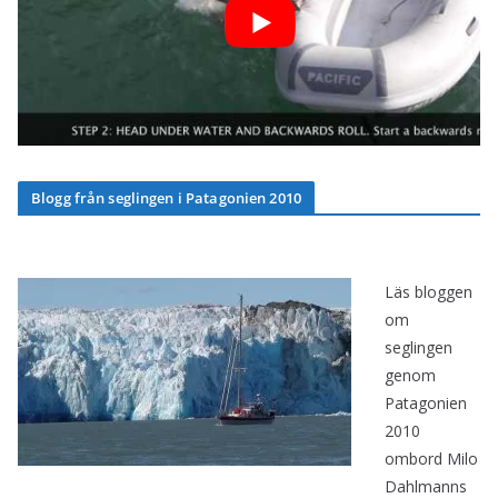
Blogg från seglingen i Patagonien 2010
Läs bloggen
om
seglingen
genom
Patagonien
2010
ombord Milo
Dahlmanns