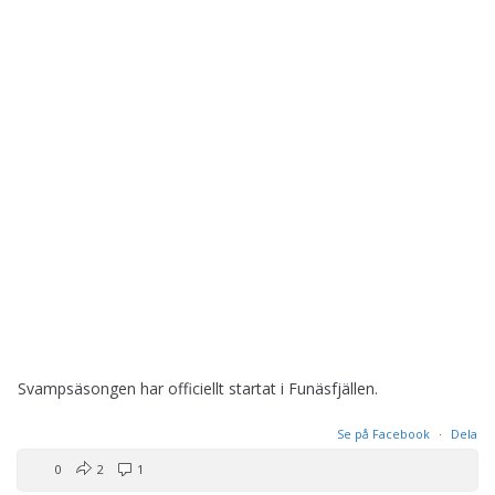
Svampsäsongen har officiellt startat i Funäsfjällen.
Se på Facebook
·
Dela
0
2
1