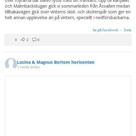
över myrarna där bären lyste med sin frånvaro. Upp till kalfjället
och Malmbäckstugan gick vi sommarleden från Åsvallen medan
tillbakavägen gick över vinterns skid- och skoterspår som ger en
helt annan upplevelse än på vintern, speciellt i nedförsbackarna.
Se på Facebook
·
Dela
0
2
0
Lucina & Magnus Bortom horisonten
1 vecka sedan