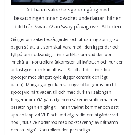
Att ha en säkerhetsgenomgång med
besättningen innan ovädret underlättar, här en
bild från Swan 72:an Sway på väg över Atlanten
Gå igenom säkerhetsåtgärder och utrustning som grab-
bagen så att allt som skall vara med i den ligger där och
fyll på om nödvändigt (finns artiklar om vad den bör
innehålla). Kontrollera åtkomsten till livflotten och hur den
är fastgjord och kan utlösas. Se till att det finns bra
sjökojer med slingerskydd (ligger centralt och lågt i
båten). Många gånger kan salongssoffan göras om till
sjökoj vid hårt väder, till och med durkan i salongen
fungerar bra. Gå gärna igenom säkerhetsrutinerna med
besättningen en gång till innan vädret kommer och sätt
upp en lapp vid VHF och kortvågsradio om åtgärder vid
nöd (inklusive nödanrop med bokstavering av båtnamn
och call-sign). Kontrollera den personliga