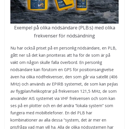
Exempel på olika nödsändare (PLB:s) med olika
frekvenser för nödsändning
Nu har också priset på en personlig nödsändare, en PLB,
gått ner så det kan prioriteras att ha för de som är på
vakt om någon skulle falla överbord. En personlig
nödsändare kan förutom en GPS för positionsangivelse
även ha olika nödfrekvenser, den som går via satellit (406
MHz) och används av EPIRB systemet, de som kan pejlas
av flygplan/helikoptrar på frekvensen 121,5 MHz, de som
använder AIS systemet via VHF frekvensen och som kan
ses på en plotter och en del andra “lokala system” som
fungera med mobiltelefoner. En del PLB har
kombinationer av alla dessa “system, det är mer en
prisfråga vad man vill ha. Alla de olika nödsystemen har