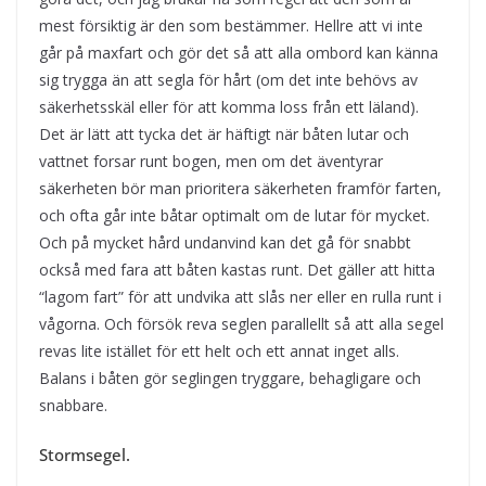
mest försiktig är den som bestämmer. Hellre att vi inte
går på maxfart och gör det så att alla ombord kan känna
sig trygga än att segla för hårt (om det inte behövs av
säkerhetsskäl eller för att komma loss från ett läland).
Det är lätt att tycka det är häftigt när båten lutar och
vattnet forsar runt bogen, men om det äventyrar
säkerheten bör man prioritera säkerheten framför farten,
och ofta går inte båtar optimalt om de lutar för mycket.
Och på mycket hård undanvind kan det gå för snabbt
också med fara att båten kastas runt. Det gäller att hitta
“lagom fart” för att undvika att slås ner eller en rulla runt i
vågorna. Och försök reva seglen parallellt så att alla segel
revas lite istället för ett helt och ett annat inget alls.
Balans i båten gör seglingen tryggare, behagligare och
snabbare.
Stormsegel.