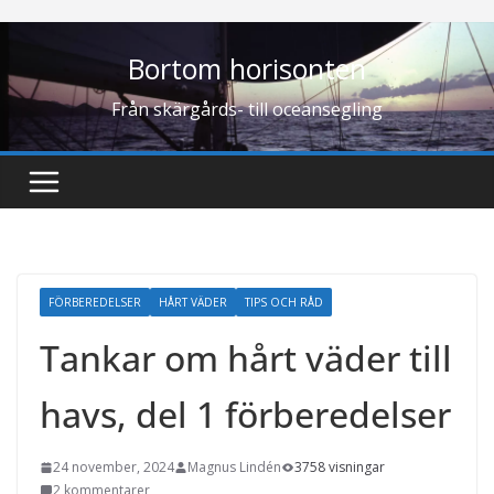
Hoppa
till
Bortom horisonten
innehåll
Från skärgårds- till oceansegling
FÖRBEREDELSER
HÅRT VÄDER
TIPS OCH RÅD
Tankar om hårt väder till
havs, del 1 förberedelser
24 november, 2024
Magnus Lindén
3758 visningar
2 kommentarer