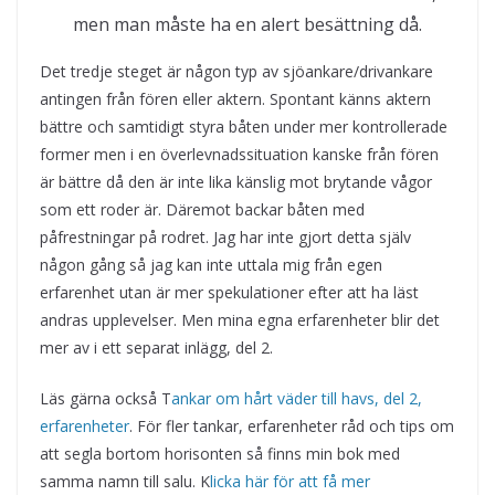
men man måste ha en alert besättning då.
Det tredje steget är någon typ av sjöankare/drivankare
antingen från fören eller aktern. Spontant känns aktern
bättre och samtidigt styra båten under mer kontrollerade
former men i en överlevnadssituation kanske från fören
är bättre då den är inte lika känslig mot brytande vågor
som ett roder är. Däremot backar båten med
påfrestningar på rodret. Jag har inte gjort detta själv
någon gång så jag kan inte uttala mig från egen
erfarenhet utan är mer spekulationer efter att ha läst
andras upplevelser. Men mina egna erfarenheter blir det
mer av i ett separat inlägg, del 2.
Läs gärna också T
ankar om hårt väder till havs, del 2,
erfarenheter
. För fler tankar, erfarenheter råd och tips om
att segla bortom horisonten så finns min bok med
samma namn till salu. K
licka här för att få mer