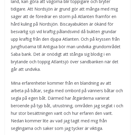
land, kan göra att vågorna blir toppigare och bryter
tidigare. Att Nordsjön är grund gör att många med mig
säger att de föredrar en storm på Atlanten framför en
hård kuling på Nordsjön. Biscayabukten är ökänd för
besvärlig sjö vid kraftig pålandsvind då bukten grundar
upp kraftig från den djupa Atlanten. Och på kryssen från
Jungfruöarna till Antigua bör man undvika grundområdet
Saba bank. Det är onödigt att stånga sig blodig i en
brytande och toppig Atlantsjö över sandbanken när det
går att undvika.
Mina erfarenheter kommer från en blandning av att
arbeta på båtar, segla med ombord på vänners båtar och
segla på egen båt. Därmed har åtgärderna varierat
beroende på typ båt, utrustning, områden jag seglat i och
hur stor besättningen varit och hur erfaren den varit.
Nedan kommer lite av vad jag tagit med mig från
seglingarna och saker som jag tycker är viktiga.