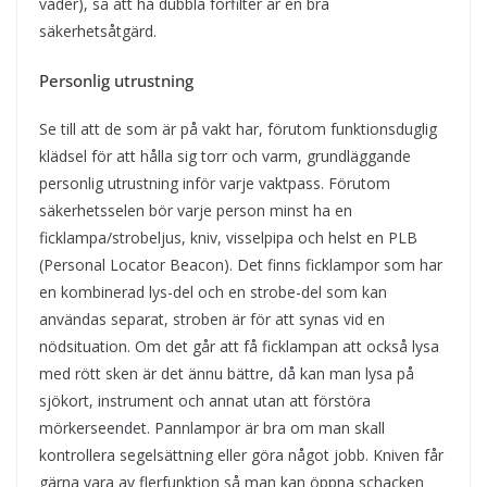
väder), så att ha dubbla förfilter är en bra
säkerhetsåtgärd.
Personlig utrustning
Se till att de som är på vakt har, förutom funktionsduglig
klädsel för att hålla sig torr och varm, grundläggande
personlig utrustning inför varje vaktpass. Förutom
säkerhetsselen bör varje person minst ha en
ficklampa/strobeljus, kniv, visselpipa och helst en PLB
(Personal Locator Beacon). Det finns ficklampor som har
en kombinerad lys-del och en strobe-del som kan
användas separat, stroben är för att synas vid en
nödsituation. Om det går att få ficklampan att också lysa
med rött sken är det ännu bättre, då kan man lysa på
sjökort, instrument och annat utan att förstöra
mörkerseendet. Pannlampor är bra om man skall
kontrollera segelsättning eller göra något jobb. Kniven får
gärna vara av flerfunktion så man kan öppna schacken