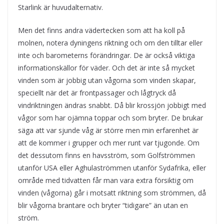
Starlink är huvudalternativ.
Men det finns andra vädertecken som att ha koll på
molnen, notera dyningens riktning och om den tilltar eller
inte och barometerns förändringar. De är också viktiga
informationskällor för väder. Och det är inte så mycket
vinden som är jobbig utan vågorna som vinden skapar,
speciellt när det är frontpassager och lågtryck då
vindriktningen ändras snabbt. Då blir krossjön jobbigt med
vågor som har ojämna toppar och som bryter. De brukar
säga att var sjunde våg är större men min erfarenhet är
att de kommer i grupper och mer runt var tjugonde. Om
det dessutom finns en havsström, som Golfströmmen
utanför USA eller Aghulaströmmen utanför Sydafrika, eller
område med tidvatten får man vara extra försiktig om
vinden (vågorna) går i motsatt riktning som strömmen, då
blir vågorna brantare och bryter “tidigare” än utan en
ström.