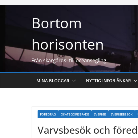
Hoppa
till
Bortom
innehåll
horisonten
Från skärgårds- till oceansegling
MINA BLOGGAR
NYTTIG INFO/LÄNKAR
FÖREDRAG
OKATEGORISERADE
SVERIGE
SVERIGEBESÖK
Varvsbesök och föred