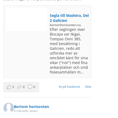
Segla till Madeira, Del
2 Galicien
bortomhorisonten.nu
Efter seglingen över
Biscaya var Ikigai,
Tompas Ovni 385,
med besättning i
Galicien, redo att
utforska mer av
området känt för sina
vikar ("rior") med fina
ankarplatser och små
fiskesamhällen m...
Se på Facebook
·
Dela
2
0
0
Bortom horisonten
8 månader sedan