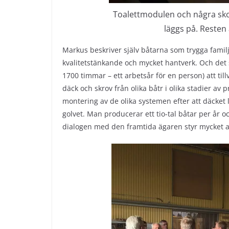
Toalettmodulen och några skot
läggs på. Resten 
Markus beskriver själv båtarna som trygga fami
kvalitetstänkande och mycket hantverk. Och det 
1700 timmar – ett arbetsår för en person) att till
däck och skrov från olika båtr i olika stadier a
montering av de olika systemen efter att däcke
golvet. Man producerar ett tio-tal båtar per år oc
dialogen med den framtida ägaren styr mycket a