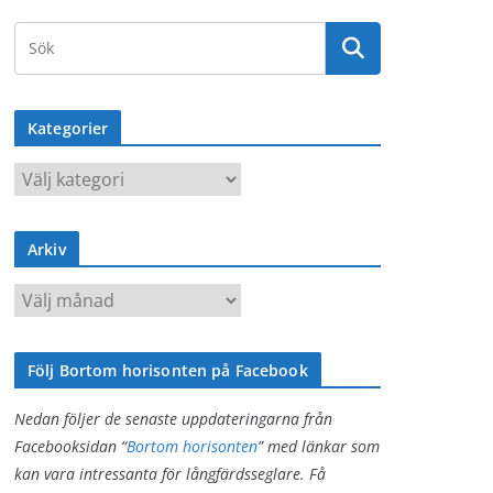
Kategorier
K
a
t
Arkiv
e
g
A
o
r
r
k
i
Följ Bortom horisonten på Facebook
i
e
v
Nedan följer de senaste uppdateringarna från
r
Facebooksidan “
Bortom horisonten
” med länkar som
kan vara intressanta för långfärdsseglare. Få