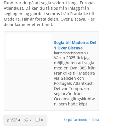
Funderar du på att segla söderut längs Europas
Atlantkust. Då kan du få tips från inlägg från
seglingen jag gjorde i somras från Frankrike till
Madeira. Här är första delen, Över Biscaya. Fler
delar kommer efter hand.
Segla till Madeira; Del
1 Över Biscaya
bortomhorisonten.nu
Våren 2025 fick jag
möjligheten att segla
med en Ovni 385 från
Frankrike till Madeira
via Galicien och
Portugals Atlantkust.
Det var Tompa, en
seglarvän från
Oceanseglingsklubbe
n, som hade köpt ...
Se på Facebook
·
Dela
4
2
0