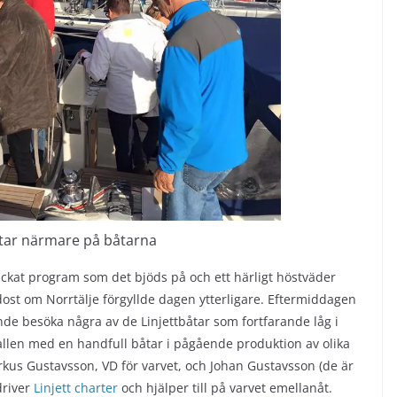
ttar närmare på båtarna
päckat program som det bjöds på och ett härligt höstväder
st om Norrtälje förgyllde dagen ytterligare. Eftermiddagen
de besöka några av de Linjettbåtar som fortfarande låg i
shallen med en handfull båtar i pågående produktion av olika
rkus Gustavsson, VD för varvet, och Johan Gustavsson (de är
driver
Linjett charter
och hjälper till på varvet emellanåt.