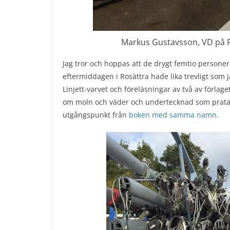
Markus Gustavsson, VD på Ro
Jag tror och hoppas att de drygt femtio perso
eftermiddagen i Rosättra hade lika trevligt som 
Linjett-varvet och föreläsningar av två av förla
om moln och väder och undertecknad som prata
utgångspunkt från
boken med samma namn.