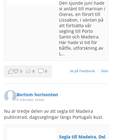
Den sjunde juni hade
vi anlänt till marinan i
Oieras, en förort till
Lissabon, i väntan på
att fortsätta vår
segling till Porto
Santo och Madeira.
Här hade vi tid för
båtfix, utforskning av
L...
Se på Facebook
·
Dela
3
0
0
Bortom horisonten
8 månader sedan
Nu är tredje delen av att segla till Madeira
publicerad, dagsseglingar längs Portugals kust.
Segla till Madeira, Del