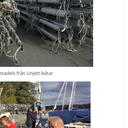
adels från Linjett-båtar