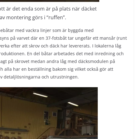
t är det enda som är på plats när däcket
av montering görs i “ruffen”.
ljebåtar med vackra linjer som är byggda med
syns på varvet där en 37-fotsbåt tar ungefär ett mansår (runt
verka efter att skrov och däck har levererats. I lokalerna låg
v produktionen. En del båtar arbetades det med inredning och
t lagt på skrovet medan andra låg med däcksmodulen på
h alla har en beställning bakom sig vilket också gör att
v detaljlösningarna och utrustningen.