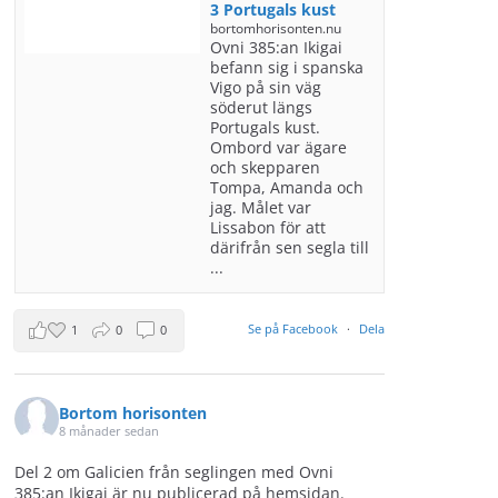
3 Portugals kust
bortomhorisonten.nu
Ovni 385:an Ikigai
befann sig i spanska
Vigo på sin väg
söderut längs
Portugals kust.
Ombord var ägare
och skepparen
Tompa, Amanda och
jag. Målet var
Lissabon för att
därifrån sen segla till
...
Se på Facebook
·
Dela
1
0
0
Bortom horisonten
8 månader sedan
Del 2 om Galicien från seglingen med Ovni
385:an Ikigai är nu publicerad på hemsidan.