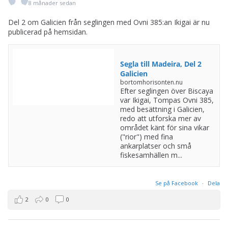
8 månader sedan
Del 2 om Galicien från seglingen med Ovni 385:an Ikigai är nu
publicerad på hemsidan.
Segla till Madeira, Del 2
Galicien
bortomhorisonten.nu
Efter seglingen över Biscaya
var Ikigai, Tompas Ovni 385,
med besättning i Galicien,
redo att utforska mer av
området känt för sina vikar
("rior") med fina
ankarplatser och små
fiskesamhällen m...
Se på Facebook
·
Dela
2
0
0