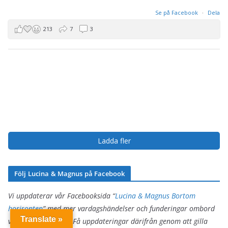
Se på Facebook
·
Dela
213
7
3
Ladda fler
Följ Lucina & Magnus på Facebook
Vi uppdaterar vår Facebooksida “
Lucina & Magnus Bortom
horisonten
” med mer vardagshändelser och funderingar ombord
Translate »
vårt hem s/y Sarita. Få uppdateringar därifrån genom att gilla