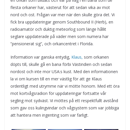
en orkan som bildats och var på väg i en bana som de
flesta orkaner har, västerut för att sedan vika av mot
nord och ost. Frågan var mer när den skulle göra det. Vi
fick bra uppdateringar genom Southbound II (Herb), en
radioamatör och duktig meteorlog som länge hållit
seglare uppdaterade på väder men som numera har
”pensionerat sig”, och orkancentret i Florida.
Information var ganska entydig,
Klaus,
som orkanen
döpts till, skulle gå en bana förbi Västindien och sedan
nordost och inte mor USA:s kust. Med den informationen
la vi om kursen till en mer västlig för att ge Klaus
ordentligt med utrymme när vi mötte honom. Med ett öra
mot kortvågsradion för uppdateringar fortsatte vår
segling mot sydväst. Vi möttes på ett respektfullt avstånd
som gav oss kulingvindar och vågsystem som var jobbiga
att hantera men ingenting som var farligt.