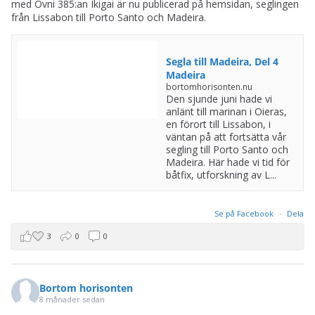
med Ovni 385:an Ikigai är nu publicerad på hemsidan, seglingen
från Lissabon till Porto Santo och Madeira.
Segla till Madeira, Del 4
Madeira
bortomhorisonten.nu
Den sjunde juni hade vi
anlänt till marinan i Oieras,
en förort till Lissabon, i
väntan på att fortsätta vår
segling till Porto Santo och
Madeira. Här hade vi tid för
båtfix, utforskning av L...
Se på Facebook
·
Dela
3
0
0
Bortom horisonten
8 månader sedan