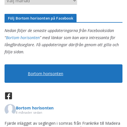
o
r
r
k
Följ Bortom horisonten på Facebook
i
i
e
v
Nedan följer de senaste uppdateringarna från Facebooksidan
r
“
Bortom horisonten
” med länkar som kan vara intressanta för
långfärdsseglare. Få uppdateringar därifrån genom att gilla och
följa sidan.
Bortom horisonten
Bortom horisonten
8 månader sedan
Fjärde inlägget av seglingen i somras från Frankrike till Madeira