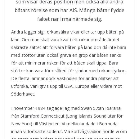
som visar deras position men också alla andra
båtars rörelse som har AIS. Många båtar flydde
fältet när Irma närmade sig.
Andra lägger sig i orkansäkra vikar eller tar upp båten på
land. Om man skall vara kvar i ett orkanområde är det
säkraste sättet att förvara båten på land och då inte bara
med stöttor utan också gräva en grop där båten sänks
för att minimerar risken för att båten skall tippa. Bara
stöttor kan vara för osäkert för vindar med orkanstyrkor.
De flesta lämnar dock Västindien för andra platser att
utforska, vanligtvis upp till USA, Europa eller vidare mot
Söderhavet.
I november 1984 seglade jag med Swan 57:an Ioarana
från Stamford Connecticut (Long Islands Sound utanför
New York) till Västindien. Vi mellanlandade i Bermuda
innan vi fortsatte söderut. Via kortvågsradion hörde vi om