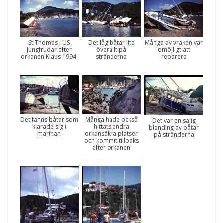
St Thomas i US
Det låg båtar lite
Många av vraken var
Jungfruöar efter
överallt på
omöjligt att
orkanen Klaus 1994.
stränderna
reparera
Det fanns båtar som
Många hade också
Det var en salig
klarade sig i
hittats andra
blanding av båtar
marinan
orkansäkra platser
på stränderna
och kommit tillbaks
efter orkanen