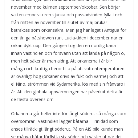
november med kulmen september/oktober. Sen börjar
vattentemperaturen sjunka och passadvinden fylla i och
från mitten av november till slutet av maj brukar
betraktas som orkansäkra. Men jag har legat i Antigua för
den årliga båtshowen runt Lucia-tiden i december när en
orkan dykt upp. Den gången tog den en nordlig bana
innan Västindien och försvann utan att landa på någon ö,
men helt säker är man aldrig. Att orkanerna i år blir
många och kraftiga beror bl a på att vattentemperaturen
är ovanligt hög (orkaner drivs av fukt och värme) och att
el Nino, strömmen vid Sydamerika, lös med sin frånvaro i
år. Att den globala uppvärmningen har påverkat detta är
de flesta överens om.
Orkanerna går heller inte för långt söderut så många som
översomrar i Västindien lägger båtarna i Trinidad som
anses tillräckligt långt söderut. På en AIS bild kunde man
se många båtar förflytta sig söder och väster ut när det