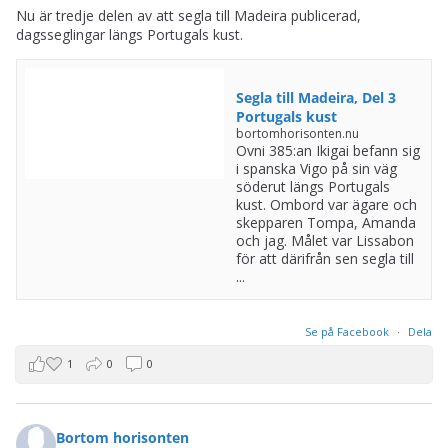
Nu är tredje delen av att segla till Madeira publicerad,
dagsseglingar längs Portugals kust.
Segla till Madeira, Del 3
Portugals kust
bortomhorisonten.nu
Ovni 385:an Ikigai befann sig
i spanska Vigo på sin väg
söderut längs Portugals
kust. Ombord var ägare och
skepparen Tompa, Amanda
och jag. Målet var Lissabon
för att därifrån sen segla till
...
Se på Facebook
·
Dela
1
0
0
Bortom horisonten