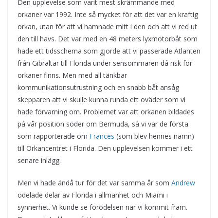
Den upplevelse som varit mest skrämmande med
orkaner var 1992. Inte så mycket för att det var en kraftig
orkan, utan för att vi hamnade mitt i den och att vi red ut
den till havs. Det var med en 48 meters lyxmotorbåt som
hade ett tidsschema som gjorde att vi passerade Atlanten
från Gibraltar till Florida under sensommaren då risk för
orkaner finns. Men med all tänkbar
kommunikationsutrustning och en snabb båt ansåg
skepparen att vi skulle kunna runda ett oväder som vi
hade förvarning om. Problemet var att orkanen bildades
på vår position söder om Bermuda, så vi var de första
som rapporterade om
Frances
(som blev hennes namn)
till Orkancentret i Florida. Den upplevelsen kommer i ett
senare inlägg.
Men vi hade ändå tur för det var samma år som
Andrew
ödelade delar av Florida i allmänhet och Miami i
synnerhet. Vi kunde se förödelsen när vi kommit fram.