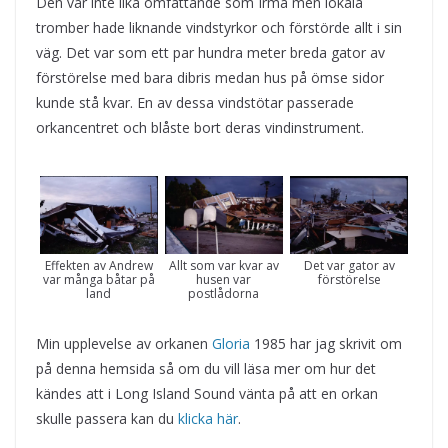
Den var inte lika omfattande som Irma men lokala
tromber hade liknande vindstyrkor och förstörde allt i sin
väg. Det var som ett par hundra meter breda gator av
förstörelse med bara dibris medan hus på ömse sidor
kunde stå kvar. En av dessa vindstötar passerade
orkancentret och blåste bort deras vindinstrument.
Effekten av Andrew
Allt som var kvar av
Det var gator av
var många båtar på
husen var
förstörelse
land
postlådorna
Min upplevelse av orkanen
Gloria
1985 har jag skrivit om
på denna hemsida så om du vill läsa mer om hur det
kändes att i Long Island Sound vänta på att en orkan
skulle passera kan du
klicka här
.