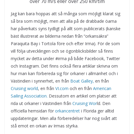
över 70 m/s eller över 250 km/tim
Jag kan bara hoppas att så många som möjligt klarat sig
så bra som möjligt, men att alla på de drabbade öarna
har påverkats syns tydligt på allt som publicerats (kanske
bäst illustrerat av bilderna nedan från “orkansäkra”
Paraquita Bay i Tortola före och efter Irma). För de som
vill följa utvecklingen och se ögonblicksbilder så finns
mycket av detta under #irma på både Facebook, Twitter
och Instagram. Det finns också flera artiklar skrivna om
hur man kan förbereda sig för orkaner i allmänhet och i
Västindien i synnerhet, en från
Boat Galley,
en från
Cruising world
, en från
VI.com
och en från
American
Sailing Association.
Dessutom en artikel om platser att
rida ut orkaner i Västindien från
Cruising Wor
ld. Den
officiella hemsidan för
orkancentret
i Florida ger alltid
uppdateringar. Men alla förberedelser har nog svårt att
stå emot en orkan av Irmas styrka.