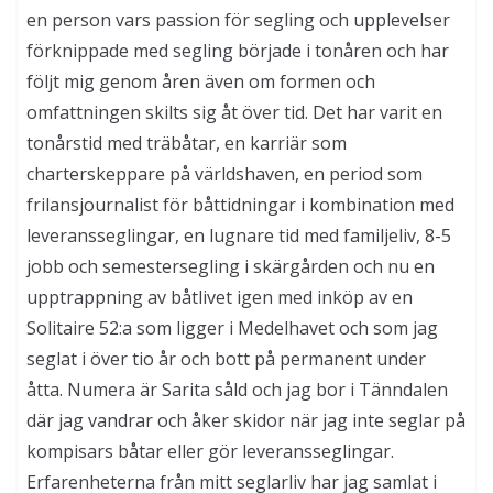
en person vars passion för segling och upplevelser
förknippade med segling började i tonåren och har
följt mig genom åren även om formen och
omfattningen skilts sig åt över tid. Det har varit en
tonårstid med träbåtar, en karriär som
charterskeppare på världshaven, en period som
frilansjournalist för båttidningar i kombination med
leveransseglingar, en lugnare tid med familjeliv, 8-5
jobb och semestersegling i skärgården och nu en
upptrappning av båtlivet igen med inköp av en
Solitaire 52:a som ligger i Medelhavet och som jag
seglat i över tio år och bott på permanent under
åtta. Numera är Sarita såld och jag bor i Tänndalen
där jag vandrar och åker skidor när jag inte seglar på
kompisars båtar eller gör leveransseglingar.
Erfarenheterna från mitt seglarliv har jag samlat i