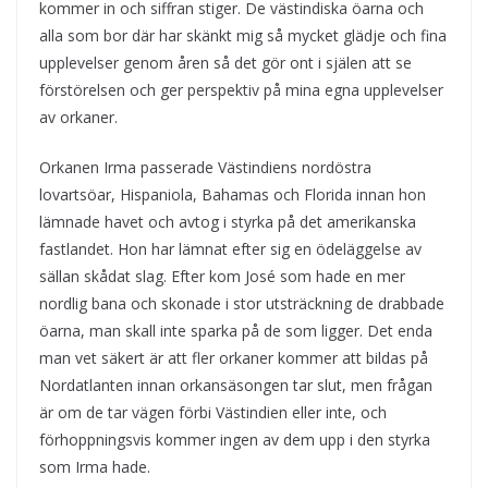
kommer in och siffran stiger. De västindiska öarna och
alla som bor där har skänkt mig så mycket glädje och fina
upplevelser genom åren så det gör ont i själen att se
förstörelsen och ger perspektiv på mina egna upplevelser
av orkaner.
Orkanen Irma passerade Västindiens nordöstra
lovartsöar, Hispaniola, Bahamas och Florida innan hon
lämnade havet och avtog i styrka på det amerikanska
fastlandet. Hon har lämnat efter sig en ödeläggelse av
sällan skådat slag. Efter kom José som hade en mer
nordlig bana och skonade i stor utsträckning de drabbade
öarna, man skall inte sparka på de som ligger. Det enda
man vet säkert är att fler orkaner kommer att bildas på
Nordatlanten innan orkansäsongen tar slut, men frågan
är om de tar vägen förbi Västindien eller inte, och
förhoppningsvis kommer ingen av dem upp i den styrka
som Irma hade.