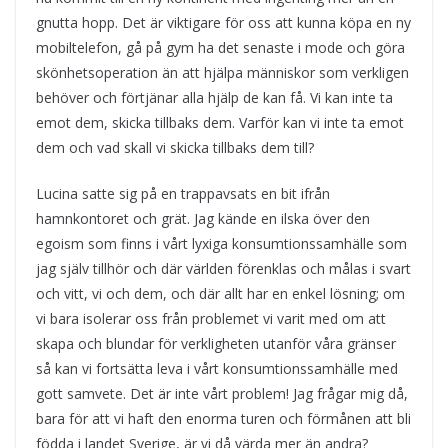
gnutta hopp. Det är viktigare för oss att kunna köpa en ny
mobiltelefon, gå på gym ha det senaste i mode och göra
skönhetsoperation än att hjälpa människor som verkligen
behöver och förtjänar alla hjälp de kan få. Vi kan inte ta
emot dem, skicka tillbaks dem. Varför kan vi inte ta emot
dem och vad skall vi skicka tillbaks dem till?
Lucina satte sig på en trappavsats en bit ifrån
hamnkontoret och grät. Jag kände en ilska över den
egoism som finns i vårt lyxiga konsumtionssamhälle som
jag själv tillhör och där världen förenklas och målas i svart
och vitt, vi och dem, och där allt har en enkel lösning; om
vi bara isolerar oss från problemet vi varit med om att
skapa och blundar för verkligheten utanför våra gränser
så kan vi fortsätta leva i vårt konsumtionssamhälle med
gott samvete. Det är inte vårt problem! Jag frågar mig då,
bara för att vi haft den enorma turen och förmånen att bli
födda i landet Sverige, är vi då värda mer än andra?