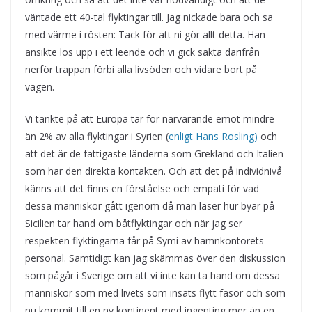
väntade ett 40-tal flyktingar till. Jag nickade bara och sa
med värme i rösten: Tack för att ni gör allt detta. Han
ansikte lös upp i ett leende och vi gick sakta därifrån
nerför trappan förbi alla livsöden och vidare bort på
vägen.
Vi tänkte på att Europa tar för närvarande emot mindre
än 2% av alla flyktingar i Syrien (
enligt Hans Rosling)
och
att det är de fattigaste länderna som Grekland och Italien
som har den direkta kontakten. Och att det på individnivå
känns att det finns en förståelse och empati för vad
dessa människor gått igenom då man läser hur byar på
Sicilien tar hand om båtflyktingar och när jag ser
respekten flyktingarna får på Symi av hamnkontorets
personal. Samtidigt kan jag skämmas över den diskussion
som pågår i Sverige om att vi inte kan ta hand om dessa
människor som med livets som insats flytt fasor och som
nu kommit till en ny kontinent med ingenting mer än en