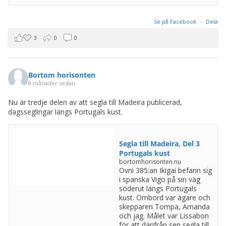
Se på Facebook
·
Dela
3
0
0
Bortom horisonten
8 månader sedan
Nu är tredje delen av att segla till Madeira publicerad,
dagsseglingar längs Portugals kust.
Segla till Madeira, Del 3
Portugals kust
bortomhorisonten.nu
Ovni 385:an Ikigai befann sig
i spanska Vigo på sin väg
söderut längs Portugals
kust. Ombord var ägare och
skepparen Tompa, Amanda
och jag. Målet var Lissabon
för att därifrån sen segla till