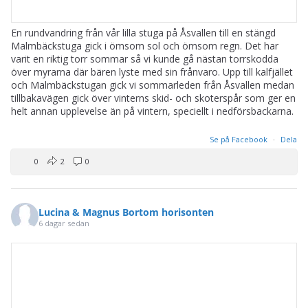
En rundvandring från vår lilla stuga på Åsvallen till en stängd
Malmbäckstuga gick i ömsom sol och ömsom regn. Det har
varit en riktig torr sommar så vi kunde gå nästan torrskodda
över myrarna där bären lyste med sin frånvaro. Upp till kalfjället
och Malmbäckstugan gick vi sommarleden från Åsvallen medan
tillbakavägen gick över vinterns skid- och skoterspår som ger en
helt annan upplevelse än på vintern, speciellt i nedförsbackarna.
Se på Facebook
·
Dela
0
2
0
Lucina & Magnus Bortom horisonten
6 dagar sedan