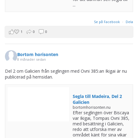
...
Se på Facebook
·
Dela
1
0
0
Bortom horisonten
8 månader sedan
Del 2 om Galicien från seglingen med Ovni 385:an Ikigai är nu
publicerad på hemsidan.
Segla till Madeira, Del 2
Galicien
bortomhorisonten.nu
Efter seglingen över Biscaya
var Ikigai, Tompas Ovni 385,
med besättning i Galicien,
redo att utforska mer av
området känt för sina vikar