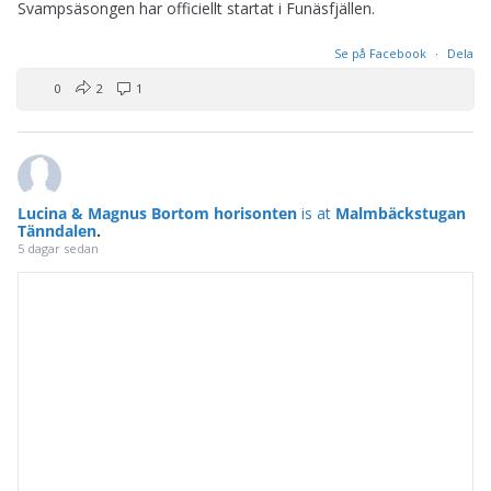
Svampsäsongen har officiellt startat i Funäsfjällen.
Se på Facebook
·
Dela
0
2
1
Lucina & Magnus Bortom horisonten
is at
Malmbäckstugan
Tänndalen
.
5 dagar sedan