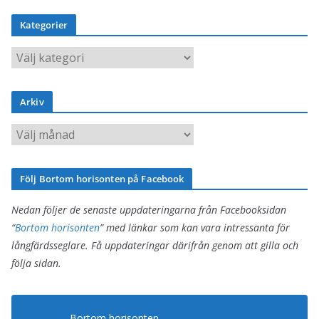
Kategorier
K
a
t
Arkiv
e
g
A
o
r
r
k
Följ Bortom horisonten på Facebook
i
i
e
v
Nedan följer de senaste uppdateringarna från Facebooksidan
r
“
Bortom horisonten
” med länkar som kan vara intressanta för
långfärdsseglare. Få uppdateringar därifrån genom att gilla och
följa sidan.
Bortom horisonten