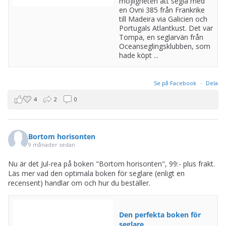
möjligheten att segla med
en Ovni 385 från Frankrike
till Madeira via Galicien och
Portugals Atlantkust. Det var
Tompa, en seglarvän från
Oceanseglingsklubben, som
hade köpt ...
Se på Facebook
·
Dela
4
2
0
Bortom horisonten
9 månader sedan
Nu är det Jul-rea på boken "Bortom horisonten", 99:- plus frakt.
Läs mer vad den optimala boken för seglare (enligt en
recensent) handlar om och hur du beställer.
Den perfekta boken för
seglare