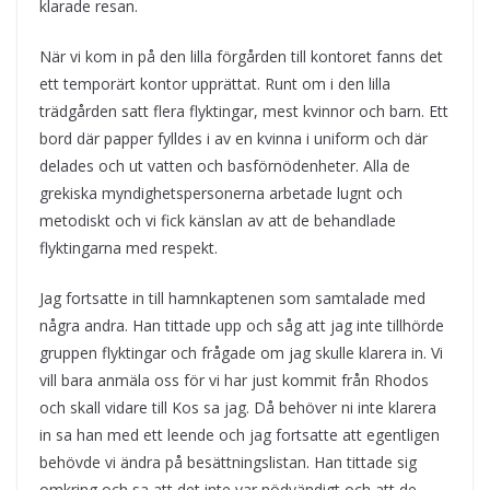
klarade resan.
När vi kom in på den lilla förgården till kontoret fanns det
ett temporärt kontor upprättat. Runt om i den lilla
trädgården satt flera flyktingar, mest kvinnor och barn. Ett
bord där papper fylldes i av en kvinna i uniform och där
delades och ut vatten och basförnödenheter. Alla de
grekiska myndighetspersonerna arbetade lugnt och
metodiskt och vi fick känslan av att de behandlade
flyktingarna med respekt.
Jag fortsatte in till hamnkaptenen som samtalade med
några andra. Han tittade upp och såg att jag inte tillhörde
gruppen flyktingar och frågade om jag skulle klarera in. Vi
vill bara anmäla oss för vi har just kommit från Rhodos
och skall vidare till Kos sa jag. Då behöver ni inte klarera
in sa han med ett leende och jag fortsatte att egentligen
behövde vi ändra på besättningslistan. Han tittade sig
omkring och sa att det inte var nödvändigt och att de