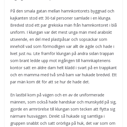
På den smala gatan mellan hamnkontorets byggnad och
kajkanten stod ett 30-tal personer samlade i en klunga.
Bredvid stod ett par grekiska män från hamnkontoret i blå
uniform. I klungan var det mest unga män med arabiskt
utseende, en del med plastpåsar och sopsäckar som
innehöll vad som förmodligen var allt de ägde och hade i
livet just nu. Lite framför klungan på andra sidan trappan
som brant ledde upp mot ingången till hamnkaptenens
kontor satt en äldre dam helt klädd i svart på en trappkant
och en mamma med två små barn var hukade bredvid. Ett
par män kom dit för att se hur de hade det.
En lastbil kom på vägen och en av de uniformerade
männen, som också hade handskar och munskydd på sig,
gjorde en armrörelse till klungan som tecken att flytta sig
närmare husväggen. Direkt så hukade sig samtliga i
gruppen snabbt och satt orörliga på huk, det var som om