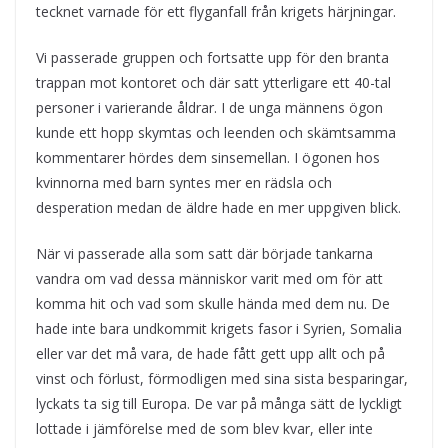
tecknet varnade för ett flyganfall från krigets härjningar.
Vi passerade gruppen och fortsatte upp för den branta
trappan mot kontoret och där satt ytterligare ett 40-tal
personer i varierande åldrar. I de unga männens ögon
kunde ett hopp skymtas och leenden och skämtsamma
kommentarer hördes dem sinsemellan. I ögonen hos
kvinnorna med barn syntes mer en rädsla och
desperation medan de äldre hade en mer uppgiven blick.
När vi passerade alla som satt där började tankarna
vandra om vad dessa människor varit med om för att
komma hit och vad som skulle hända med dem nu. De
hade inte bara undkommit krigets fasor i Syrien, Somalia
eller var det må vara, de hade fått gett upp allt och på
vinst och förlust, förmodligen med sina sista besparingar,
lyckats ta sig till Europa. De var på många sätt de lyckligt
lottade i jämförelse med de som blev kvar, eller inte