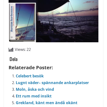
Views:
22
Relaterade Poster:
Celebert besök
Lugnt väder– spännande ankarplatser
Moln, åska och vind
Ett rum med insikt
Grekland, känt men ändå okänt