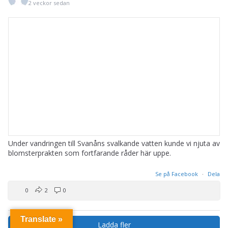
2 veckor sedan
Under vandringen till Svanåns svalkande vatten kunde vi njuta av
blomsterprakten som fortfarande råder här uppe.
Se på Facebook
·
Dela
0
2
0
Translate »
Ladda fler