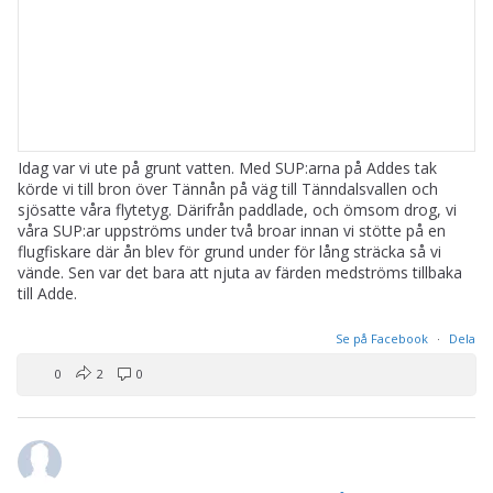
Idag var vi ute på grunt vatten. Med SUP:arna på Addes tak
körde vi till bron över Tännån på väg till Tänndalsvallen och
sjösatte våra flytetyg. Därifrån paddlade, och ömsom drog, vi
våra SUP:ar uppströms under två broar innan vi stötte på en
flugfiskare där ån blev för grund under för lång sträcka så vi
vände. Sen var det bara att njuta av färden medströms tillbaka
till Adde.
Se på Facebook
·
Dela
0
2
0