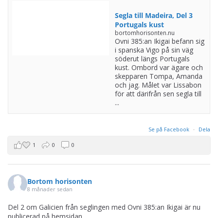
i spanska Vigo på sin väg
söderut längs Portugals
kust. Ombord var ägare och
skepparen Tompa, Amanda
och jag. Målet var Lissabon
för att därifrån sen segla till
...
Se på Facebook
·
Dela
1
0
0
Bortom horisonten
8 månader sedan
Del 2 om Galicien från seglingen med Ovni 385:an Ikigai är nu
publicerad på hemsidan.
Segla till Madeira, Del 2
Galicien