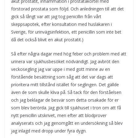
akut prostatit, inflammation i prostatakörtel med
förstorad prostata som följd. Och anledningen till att det
gick så långt var att jag tog penicillin från vårt
skeppsapotek, efter konsultation med husläkaren i
Sverige, för urinvägsinfektion, ett penicillin som inte bet
då det också blivit en akut prostatit.)
Så efter några dagar med hög feber och problem med att
urinera var sjukhusbesöket nödvändigt. Jag avbröt den
veckosegling jag var uppe i med gott minne av en
förstående besättning som såg att det var dags att
prioritera mitt tillstånd istället för seglingen. Det gällde
även de som skulle kliva på. Så tack för den förståelsen
och jag beklagar de besvär som detta orsakade för er
som blev berörda. Jag gick till sjukhuset i tron om att få
nytt penicillin utskrivet, men efter att blodprover
analyserats och jag genomgått en undersökning så blev
jag inlagd med dropp under fyra dygn.