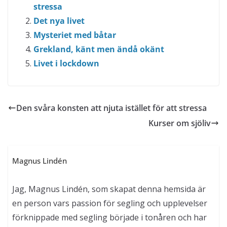
Grekland, känt men ändå okänt
Livet i lockdown
Den svåra konsten att njuta istället för att stressa
Kurser om sjöliv
Magnus Lindén
Jag, Magnus Lindén, som skapat denna hemsida är
en person vars passion för segling och upplevelser
förknippade med segling började i tonåren och har
följt mig genom åren även om formen och
omfattningen skilts sig åt över tid. Det har varit en
tonårstid med träbåtar, en karriär som