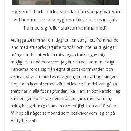
Hygienen hade andra standard än vad jag var van
vid hemma och alla hygienartiklar fick man själv
ha med sig (eller släkten komma med).
Att ligga 24 timmar om dygnet i en säng i ett främmande
land med ett språk jag inte förstår och inte ha tillgång till
många andra intryck än mina egna tankar gav mig
möjlighet att värdera vem jag är och vad som är viktigt.
Tankarna rörde sig från egna tillkortakommanden och
viktiga ledfyrar i mitt livs navigering till hur allting hänger
ihop i den komplicerade värld vi lever i; hur det kan gå så
snett när vi alla föds i grunden lika. Tankar och känslor jag
känner igen som fragment från tidigare, men som jag
aldrig har gett mig chansen och möjligheten att försöka
få ihop till något samband som beskriver vem jag är på
ett tydligt sätt.