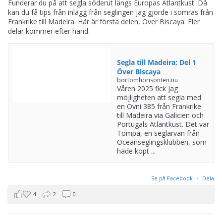
Segla till Madeira; Del 1
Över Biscaya
bortomhorisonten.nu
Våren 2025 fick jag
möjligheten att segla med
en Ovni 385 från Frankrike
till Madeira via Galicien och
Portugals Atlantkust. Det var
Tompa, en seglarvän från
Oceanseglingsklubben, som
hade köpt ...
Se på Facebook
·
Dela
4
2
0
Bortom horisonten
9 månader sedan
Nu är det Jul-rea på boken "Bortom horisonten", 99:- plus frakt.
Läs mer vad den optimala boken för seglare (enligt en