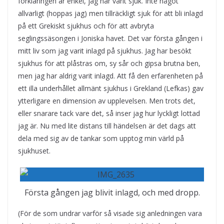
förklaringen är enkel, jag har varit sjuk. Inte något
allvarligt (hoppas jag) men tillräckligt sjuk för att bli inlagd
på ett Grekiskt sjukhus och för att avbryta
seglingssäsongen i Joniska havet. Det var första gången i
mitt liv som jag varit inlagd på sjukhus. Jag har besökt
sjukhus för att plåstras om, sy sår och gipsa brutna ben,
men jag har aldrig varit inlagd. Att få den erfarenheten på
ett illa underhållet allmänt sjukhus i Grekland (Lefkas) gav
ytterligare en dimension av upplevelsen. Men trots det,
eller snarare tack vare det, så inser jag hur lyckligt lottad
jag är. Nu med lite distans till händelsen är det dags att
dela med sig av de tankar som upptog min värld på
sjukhuset.
Första gången jag blivit inlagd, och med dropp.
(För de som undrar varför så visade sig anledningen vara