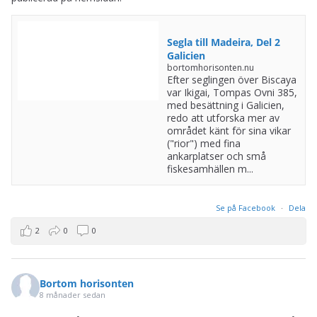
bortomhorisonten.nu
Efter seglingen över Biscaya
var Ikigai, Tompas Ovni 385,
med besättning i Galicien,
redo att utforska mer av
området känt för sina vikar
("rior") med fina
ankarplatser och små
fiskesamhällen m...
Se på Facebook
·
Dela
2
0
0
Bortom horisonten
8 månader sedan
Funderar du på att segla söderut längs Europas Atlantkust. Då
kan du få tips från inlägg från seglingen jag gjorde i somras från
Frankrike till Madeira. Här är första delen, Över Biscaya. Fler
delar kommer efter hand.