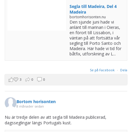
anlänt till marinan i Oieras,
en förort till Lissabon, i
väntan på att fortsätta vår
segling till Porto Santo och
Madeira. Här hade vi tid för
båtfix, utforskning av L...
Se på Facebook
·
Dela
3
0
0
Bortom horisonten
8 månader sedan
Nu är tredje delen av att segla till Madeira publicerad,
dagsseglingar längs Portugals kust.
Segla till Madeira, Del 3
Portugals kust
bortomhorisonten.nu
Ovni 385:an Ikigai befann sig