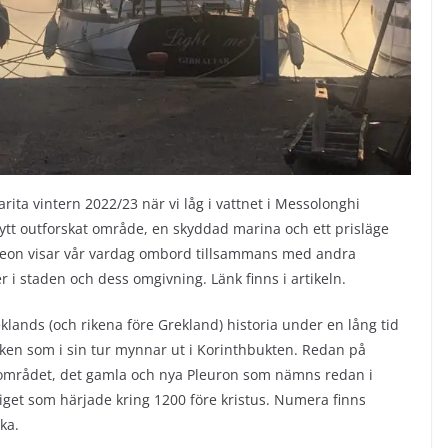
ita vintern 2022/23 när vi låg i vattnet i Messolonghi
nytt outforskat område, en skyddad marina och ett prisläge
ideon visar vår vardag ombord tillsammans med andra
r i staden och dess omgivning. Länk finns i artikeln.
klands (och rikena före Grekland) historia under en lång tid
sviken som i sin tur mynnar ut i Korinthbukten. Redan på
 området, det gamla och nya Pleuron som nämns redan i
get som härjade kring 1200 före kristus. Numera finns
öka.