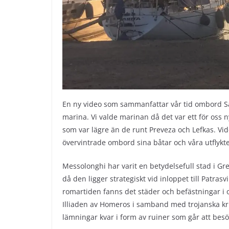
En ny video som sammanfattar vår tid ombord Sar
marina. Vi valde marinan då det var ett för oss 
som var lägre än de runt Preveza och Lefkas. V
övervintrade ombord sina båtar och våra utflykte
Messolonghi har varit en betydelsefull stad i Gre
då den ligger strategiskt vid inloppet till Patra
romartiden fanns det städer och befästningar i
Illiaden av Homeros i samband med trojanska kri
lämningar kvar i form av ruiner som går att bes