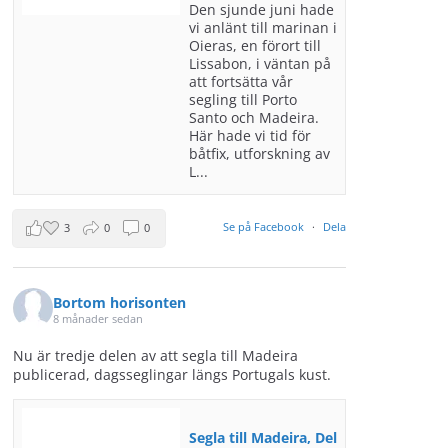
Den sjunde juni hade
vi anlänt till marinan i
Oieras, en förort till
Lissabon, i väntan på
att fortsätta vår
segling till Porto
Santo och Madeira.
Här hade vi tid för
båtfix, utforskning av
L...
Se på Facebook
·
Dela
3
0
0
Bortom horisonten
8 månader sedan
Nu är tredje delen av att segla till Madeira
publicerad, dagsseglingar längs Portugals kust.
Segla till Madeira, Del