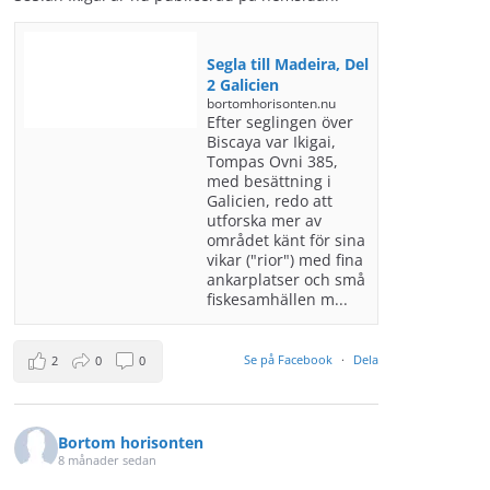
Segla till Madeira, Del
2 Galicien
bortomhorisonten.nu
Efter seglingen över
Biscaya var Ikigai,
Tompas Ovni 385,
med besättning i
Galicien, redo att
utforska mer av
området känt för sina
vikar ("rior") med fina
ankarplatser och små
fiskesamhällen m...
Se på Facebook
·
Dela
2
0
0
Bortom horisonten
8 månader sedan