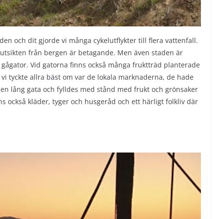
och dit gjorde vi många cykelutflykter till flera vattenfall.
utsikten från bergen är betagande. Men även staden är
ågator. Vid gatorna finns också många fruktträd planterade
 vi tyckte allra bäst om var de lokala marknaderna, de hade
en lång gata och fylldes med stånd med frukt och grönsaker
ns också kläder, tyger och husgeråd och ett härligt folkliv där