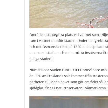
Områdets strategiska plats vid vattnet som skilje
rum i vattnet utanför staden. Under det grekisk
och det Osmanska riket på 1820-talet, spelade st
museum i staden och de heroiska insatserna fira
heliga staden”.
Numera har staden runt 13 000 innevånare och ä
än 60% av Greklands salt kommer från traktern
närheten till Medelhavet som gör området så lämp
sjöfåglar, finns i naturreservaten i våtmarkerna,