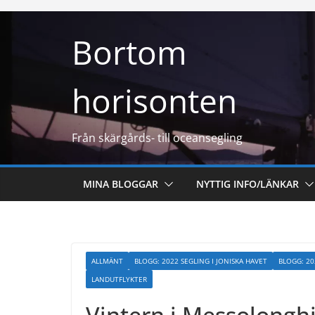
Hoppa
till
Bortom
innehåll
horisonten
Från skärgårds- till oceansegling
MINA BLOGGAR
NYTTIG INFO/LÄNKAR
ALLMÄNT
BLOGG: 2022 SEGLING I JONISKA HAVET
BLOGG: 20
LANDUTFLYKTER
Vintern i Messolongh