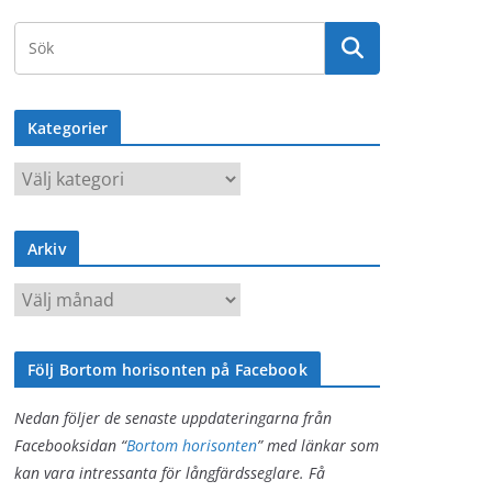
Kategorier
K
a
t
Arkiv
e
g
A
o
r
r
k
i
Följ Bortom horisonten på Facebook
i
e
v
Nedan följer de senaste uppdateringarna från
r
Facebooksidan “
Bortom horisonten
” med länkar som
kan vara intressanta för långfärdsseglare. Få