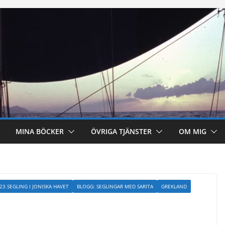
MINA BÖCKER
ÖVRIGA TJÄNSTER
OM MIG
23 SEGLING I JONISKA HAVET
BLOGG: SEGLINGAR MED SARITA
GREKLAND
i