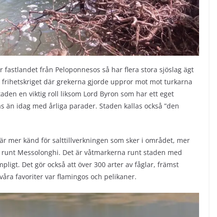
r fastlandet från Peloponnesos så har flera stora sjöslag ägt
a frihetskriget där grekerna gjorde uppror mot mot turkarna
aden en viktig roll liksom Lord Byron som har ett eget
s än idag med årliga parader. Staden kallas också ”den
r mer känd för salttillverkningen som sker i området, mer
a runt Messolonghi. Det är våtmarkerna runt staden med
ligt. Det gör också att över 300 arter av fåglar, främst
 våra favoriter var flamingos och pelikaner.