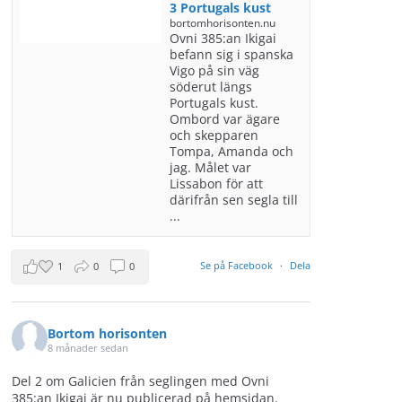
3 Portugals kust
bortomhorisonten.nu
Ovni 385:an Ikigai
befann sig i spanska
Vigo på sin väg
söderut längs
Portugals kust.
Ombord var ägare
och skepparen
Tompa, Amanda och
jag. Målet var
Lissabon för att
därifrån sen segla till
...
Se på Facebook
·
Dela
1
0
0
Bortom horisonten
8 månader sedan
Del 2 om Galicien från seglingen med Ovni
385:an Ikigai är nu publicerad på hemsidan.