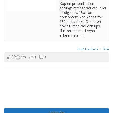
Köp en present till en
seglingsintresserad vän, eller
till dig själv. "Bortom
horisonten" kan köpas för
130:- plus frakt. Det är en
bok full med råd och tips
illustrerade med egna
erfarenheter ...
Se på Facebook
·
Dela
213
7
3
Ladda fler