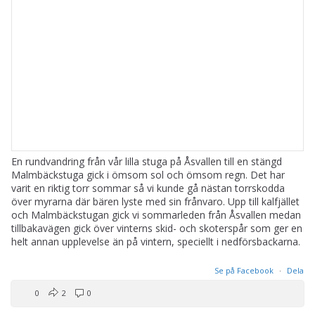
En rundvandring från vår lilla stuga på Åsvallen till en stängd
Malmbäckstuga gick i ömsom sol och ömsom regn. Det har
varit en riktig torr sommar så vi kunde gå nästan torrskodda
över myrarna där bären lyste med sin frånvaro. Upp till kalfjället
och Malmbäckstugan gick vi sommarleden från Åsvallen medan
tillbakavägen gick över vinterns skid- och skoterspår som ger en
helt annan upplevelse än på vintern, speciellt i nedförsbackarna.
Se på Facebook
·
Dela
0
2
0