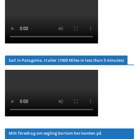
Sail in Patagonia, trailer (1000 Miles in less than 5 minutes)
Mitt föredrag om segling bortom horisonten på