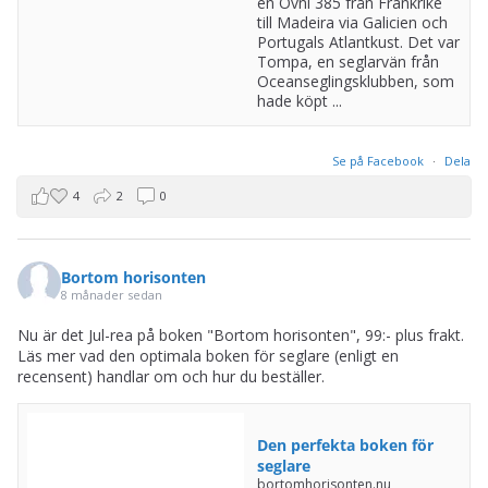
en Ovni 385 från Frankrike
till Madeira via Galicien och
Portugals Atlantkust. Det var
Tompa, en seglarvän från
Oceanseglingsklubben, som
hade köpt ...
Se på Facebook
·
Dela
4
2
0
Bortom horisonten
8 månader sedan
Nu är det Jul-rea på boken "Bortom horisonten", 99:- plus frakt.
Läs mer vad den optimala boken för seglare (enligt en
recensent) handlar om och hur du beställer.
Den perfekta boken för
seglare
bortomhorisonten.nu