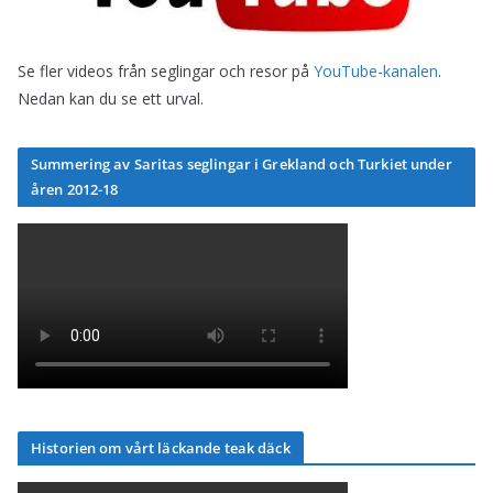
Se fler videos från seglingar och resor på
YouTube-kanalen
.
Nedan kan du se ett urval.
Summering av Saritas seglingar i Grekland och Turkiet under
åren 2012-18
Historien om vårt läckande teak däck