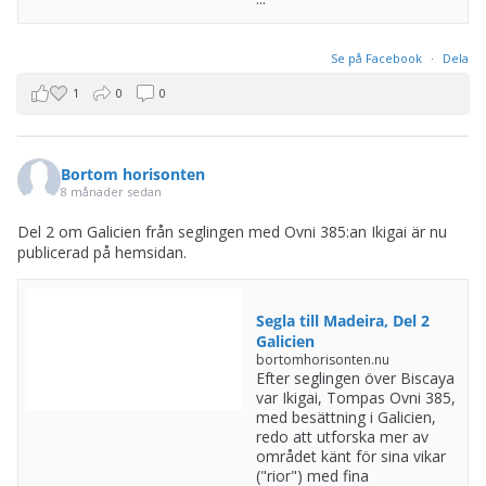
Se på Facebook
·
Dela
1
0
0
Bortom horisonten
8 månader sedan
Del 2 om Galicien från seglingen med Ovni 385:an Ikigai är nu
publicerad på hemsidan.
Segla till Madeira, Del 2
Galicien
bortomhorisonten.nu
Efter seglingen över Biscaya
var Ikigai, Tompas Ovni 385,
med besättning i Galicien,
redo att utforska mer av
området känt för sina vikar
("rior") med fina