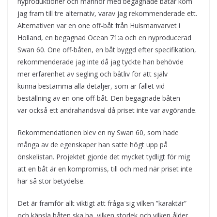
nyproduktioner och marinor med begagnade båtar kom
jag fram till tre alternativ, varav jag rekommenderade ett.
Alternativen var en one off-båt från Huismanvarvet i
Holland, en begagnad Ocean 71:a och en nyproducerad
Swan 60. One off-båten, en båt byggd efter specifikation,
rekommenderade jag inte då jag tyckte han behövde
mer erfarenhet av segling och båtliv för att själv
kunna bestämma alla detaljer, som är fallet vid
beställning av en one off-båt. Den begagnade båten
var också ett andrahandsval då priset inte var avgörande.
Rekommendationen blev en ny Swan 60, som hade
många av de egenskaper han satte högt upp på
önskelistan. Projektet gjorde det mycket tydligt för mig
att en båt är en kompromiss, till och med när priset inte
har så stor betydelse.
Det är framför allt viktigt att fråga sig vilken ”karaktär”
och känsla båten ska ha, vilken storlek och vilken ålder