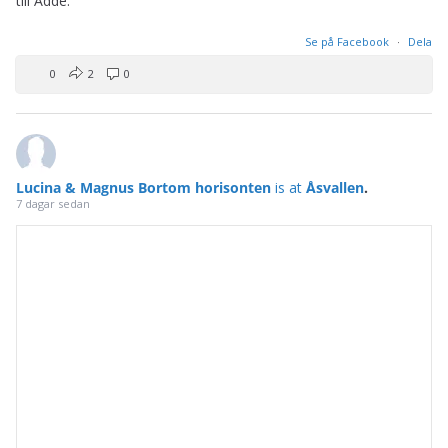
till Adde.
Se på Facebook
·
Dela
0
2
0
Lucina & Magnus Bortom horisonten
is at
Åsvallen
.
7 dagar sedan