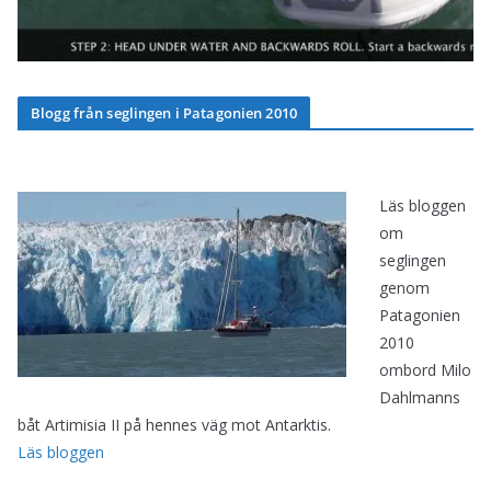
Blogg från seglingen i Patagonien 2010
Läs bloggen
om
seglingen
genom
Patagonien
2010
ombord Milo
Dahlmanns
båt Artimisia II på hennes väg mot Antarktis.
Läs bloggen