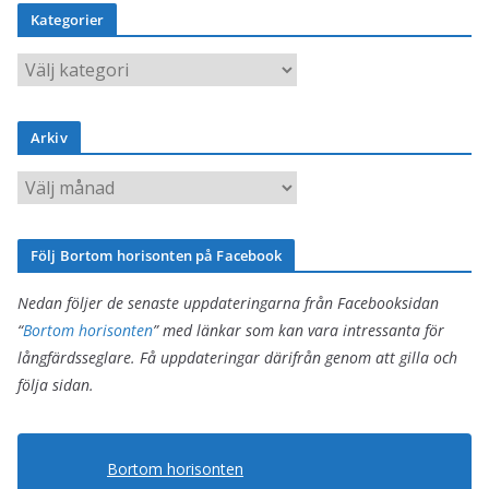
Kategorier
K
a
t
Arkiv
e
g
A
o
r
r
k
Följ Bortom horisonten på Facebook
i
i
e
v
Nedan följer de senaste uppdateringarna från Facebooksidan
r
“
Bortom horisonten
” med länkar som kan vara intressanta för
långfärdsseglare. Få uppdateringar därifrån genom att gilla och
följa sidan.
Bortom horisonten