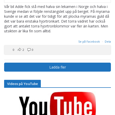
Vår bil Adde fick stå med halva sin lekamen i Norge och halva i
Sverige medan vi följde renstängslet upp på berget. På myrarna
kunde vi se att det var för tidigt för att plocka myrarnas guld då
det var bara enstaka hjortronkart. Det torra vädret har också
gjort att antalet torra hjortronblommor var fler än karten. Men
utsikten är lika fin som alltid.
Se på Facebook
·
Dela
0
2
0
Ladda fler
Videos på YouTube