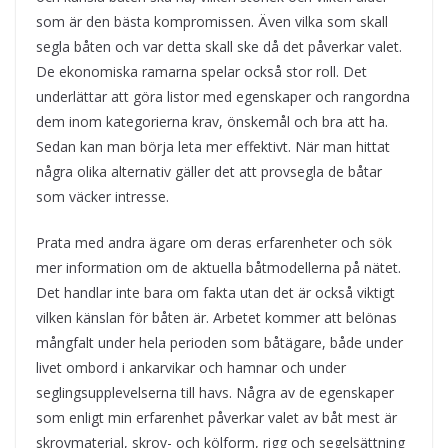
som är den bästa kompromissen. Även vilka som skall
segla båten och var detta skall ske då det påverkar valet.
De ekonomiska ramarna
spelar också stor roll. Det
underlättar att göra listor med egenskaper och rangordna
dem inom kategorierna krav, önskemål och bra att ha.
Sedan kan man börja leta mer effektivt. När man hittat
några olika alternativ gäller det att provsegla de båtar
som väcker intresse.
Prata med andra ägare om deras erfarenheter och sök
mer information om de aktuella båtmodellerna på nätet.
Det handlar inte bara om fakta utan det är också viktigt
vilken känslan för båten är. Arbetet kommer att belönas
mångfalt under hela perioden som båtägare, både under
livet ombord i ankarvikar och hamnar och under
seglingsupplevelserna till havs. Några av de egenskaper
som enligt min erfarenhet påverkar valet av båt mest är
skrovmaterial, skrov- och kölform, rigg och segelsättning