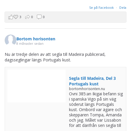
Se på Facebook
·
Dela
3
0
0
Bortom horisonten
8 månader sedan
Nu är tredje delen av att segla till Madeira publicerad,
dagsseglingar längs Portugals kust.
Segla till Madeira, Del 3
Portugals kust
bortomhorisonten.nu
Ovni 385:an Ikigai befann sig
i spanska Vigo på sin väg
söderut längs Portugals
kust. Ombord var ägare och
skepparen Tompa, Amanda
och jag. Målet var Lissabon
för att därifrån sen segla till
...