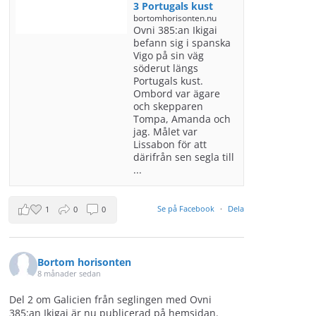
3 Portugals kust
bortomhorisonten.nu
Ovni 385:an Ikigai
befann sig i spanska
Vigo på sin väg
söderut längs
Portugals kust.
Ombord var ägare
och skepparen
Tompa, Amanda och
jag. Målet var
Lissabon för att
därifrån sen segla till
...
Se på Facebook
·
Dela
1
0
0
Bortom horisonten
8 månader sedan
Del 2 om Galicien från seglingen med Ovni
385:an Ikigai är nu publicerad på hemsidan.