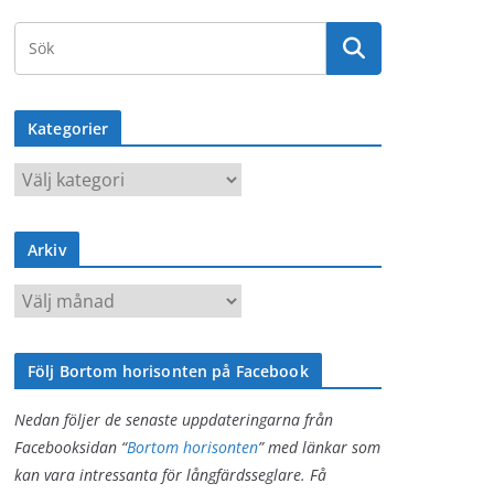
Kategorier
K
a
t
Arkiv
e
g
A
o
r
r
k
i
Följ Bortom horisonten på Facebook
i
e
v
Nedan följer de senaste uppdateringarna från
r
Facebooksidan “
Bortom horisonten
” med länkar som
kan vara intressanta för långfärdsseglare. Få