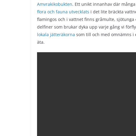
Amvrakikobukten
. Ett unikt innanhav där många
flora och fauna utvecklats
i det lite bräckta vatt
flamingos och i vattnet finns gråmulte, sjötunga 
delfiner som brukar dyka upp varje gång vi förfl
lokala jätteräkorna
som till och med omnämns i en
äta.