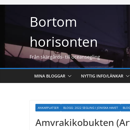
Hoppa
till
Bortom
innehåll
horisonten
Från skärgårds- till oceansegling
MINA BLOGGAR
NYTTIG INFO/LÄNKAR
ANKARPLATSER
BLOGG: 2022 SEGLING I JONISKA HAVET
BLOG
Amvrakikobukten (Ar