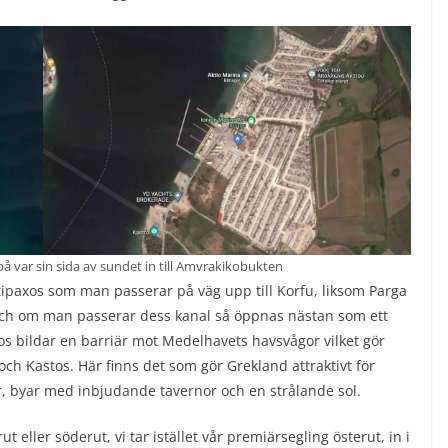
å var sin sida av sundet in till Amvrakikobukten
tipaxos som man passerar på väg upp till Korfu, liksom Parga
 och om man passerar dess kanal så öppnas nästan som ett
os bildar en barriär mot Medelhavets havsvågor vilket gör
och Kastos. Här finns det som gör Grekland attraktivt för
r, byar med inbjudande tavernor och en strålande sol.
t eller söderut, vi tar istället vår premiärsegling österut, in i