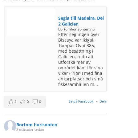
Segla till Madeira, Del
2 Galicien
bortomhorisonten.nu
Efter seglingen över
Biscaya var Ikigai,
Tompas Ovni 385,
med besättning i
Galicien, redo att
utforska mer av
området känt för sina
vikar ("rior") med fina
ankarplatser och små
fiskesamhällen m...
Se på Facebook
·
Dela
2
0
0
Bortom horisonten
8 månader sedan