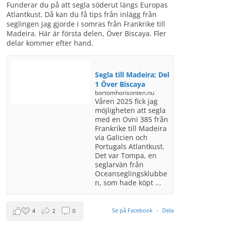
Funderar du på att segla söderut längs Europas
Atlantkust. Då kan du få tips från inlägg från
seglingen jag gjorde i somras från Frankrike till
Madeira. Här är första delen, Över Biscaya. Fler
delar kommer efter hand.
Segla till Madeira; Del
1 Över Biscaya
bortomhorisonten.nu
Våren 2025 fick jag
möjligheten att segla
med en Ovni 385 från
Frankrike till Madeira
via Galicien och
Portugals Atlantkust.
Det var Tompa, en
seglarvän från
Oceanseglingsklubbe
n, som hade köpt ...
Se på Facebook
·
Dela
4
2
0