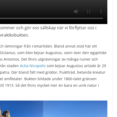
ommer och gör oss sällskap när vi förflyttar oss i
rakikobukten.
och lämningar från romartiden. Bland annat stod här ett
Octavius, som blev kejsar Augustus, vann över den egyptiske
s Antonios. Det finns utgrävningar av många ruiner och
från staden
Actia Nicopolis
som kejsar Augustus anlade år 29
patra. Där bland fält med grödor, fruktträd, betande kreatur
hel amfiteater. Bukten bildade under 1800-talet gränsen
ll 1913. Så det finns mycket mer än bara en unik natur i