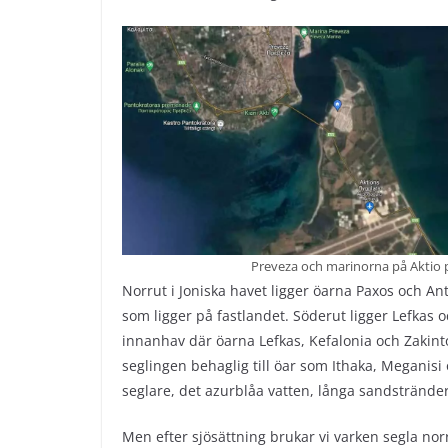
Preveza och marinorna på Aktio p
Norrut i Joniska havet ligger öarna Paxos och An
som ligger på fastlandet. Söderut ligger Lefkas
innanhav där öarna Lefkas, Kefalonia och Zakint
seglingen behaglig till öar som Ithaka, Meganisi 
seglare, det azurblåa vatten, långa sandstrände
Men efter sjösättning brukar vi varken segla norru