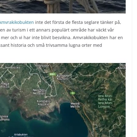
Amvrakikobukten
inte det första de flesta seglare tänker på,
en av turism i ett annars populärt område har väckt vår
te mer och vi har inte blivit besvikna. Amvrakikobukten har en
essant historia och små trivsamma lugna orter med