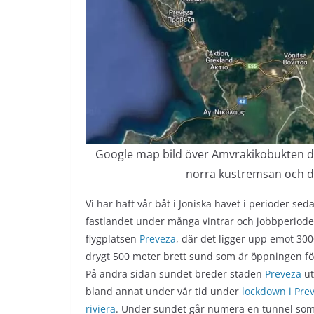
Google map bild över Amvrakikobukten där
norra kustremsan och d
Vi har haft vår båt i Joniska havet i perioder se
fastlandet under många vintrar och jobbperioder.
flygplatsen
Preveza
, där det ligger upp emot 300
drygt 500 meter brett sund som är öppningen fö
På andra sidan sundet breder staden
Preveza
ut
bland annat under vår tid under
lockdown i Pre
riviera
. Under sundet går numera en tunnel som