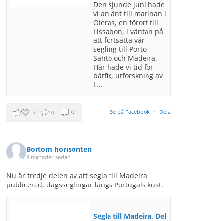
Den sjunde juni hade
vi anlänt till marinan i
Oieras, en förort till
Lissabon, i väntan på
att fortsätta vår
segling till Porto
Santo och Madeira.
Här hade vi tid för
båtfix, utforskning av
L...
Se på Facebook
·
Dela
3
0
0
Bortom horisonten
8 månader sedan
Nu är tredje delen av att segla till Madeira
publicerad, dagsseglingar längs Portugals kust.
Segla till Madeira, Del