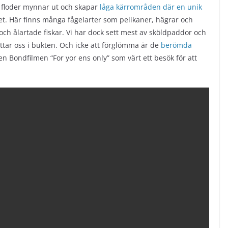
 floder mynnar ut och skapar
låga kärrområden där en unik
net. Här finns många fågelarter som pelikaner, hägrar och
och ålartade fiskar. Vi har dock sett mest av sköldpaddor och
yttar oss i bukten. Och icke att förglömma är de
berömda
 Bondfilmen “For yor ens only” som värt ett besök för att