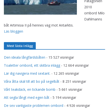
Patagonien
2010
ombord Milo
Dahlmanns
båt Artimisia II på hennes väg mot Antarktis.
Läs bloggen
Mest lästa inlägg
Den ideala långfärdsbåten
- 15 527 visningar
Toaletter ombord, ett skitbra inlägg
- 12 664 visningar
Lär dig navigera med sextant.
- 12 265 visningar
Våra åtta skäl till att bo på segelbåt
- 8 251 visningar
Vårt teakdäck, en tickande bomb
- 5 661 visningar
Att segla långt med egen båt
- 5 194 visningar
De sex vanligaste problemen ombord
- 4 926 visningar