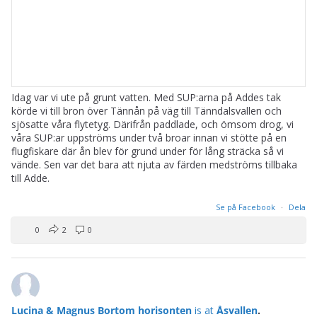
Idag var vi ute på grunt vatten. Med SUP:arna på Addes tak
körde vi till bron över Tännån på väg till Tänndalsvallen och
sjösatte våra flytetyg. Därifrån paddlade, och ömsom drog, vi
våra SUP:ar uppströms under två broar innan vi stötte på en
flugfiskare där ån blev för grund under för lång sträcka så vi
vände. Sen var det bara att njuta av färden medströms tillbaka
till Adde.
Se på Facebook
·
Dela
0
2
0
Lucina & Magnus Bortom horisonten
is at
Åsvallen
.