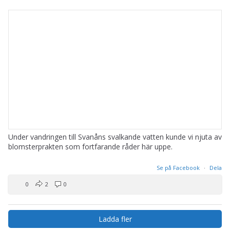
Under vandringen till Svanåns svalkande vatten kunde vi njuta av
blomsterprakten som fortfarande råder här uppe.
Se på Facebook
·
Dela
0
2
0
Ladda fler