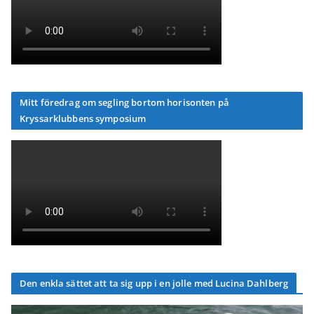
Mitt föredrag om segling bortom horisonten på
Kryssarklubbens symposium
Den enkla sättet att ta sig upp i en jolle med Lucina Dahlberg