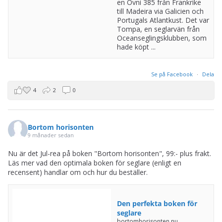
en Ovni 385 från Frankrike
till Madeira via Galicien och
Portugals Atlantkust. Det var
Tompa, en seglarvän från
Oceanseglingsklubben, som
hade köpt ...
Se på Facebook
·
Dela
4
2
0
Bortom horisonten
9 månader sedan
Nu är det Jul-rea på boken "Bortom horisonten", 99:- plus frakt.
Läs mer vad den optimala boken för seglare (enligt en
recensent) handlar om och hur du beställer.
Den perfekta boken för
seglare
bortomhorisonten.nu