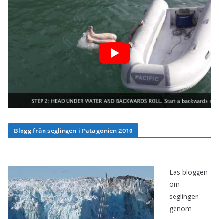
Blogg från seglingen i Patagonien 2010
Läs bloggen
om
seglingen
genom