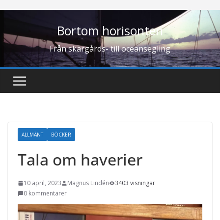
Hoppa
till
Bortom horisonten
innehåll
Från skärgårds- till oceansegling
ALLMÄNT
BÖCKER
Tala om haverier
10 april, 2023
Magnus Lindén
3403 visningar
0 kommentarer