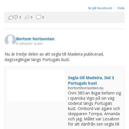
Se på Facebook
·
Dela
3
0
0
Bortom horisonten
8 månader sedan
Nu är tredje delen av att segla till Madeira publicerad,
dagsseglingar längs Portugals kust.
Segla till Madeira, Del 3
Portugals kust
bortomhorisonten.nu
Ovni 385:an Ikigai befann sig
i spanska Vigo på sin väg
söderut längs Portugals
kust. Ombord var ägare och
skepparen Tompa, Amanda
och jag. Målet var Lissabon
för att därifrån sen segla till