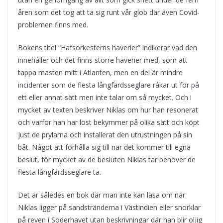
åren som det tog att ta sig runt vår glob där även Covid-
problemen finns med.
Bokens titel “Hafsorkesterns haverier” indikerar vad den
innehåller och det finns större haverier med, som att
tappa masten mitt i Atlanten, men en del är mindre
incidenter som de flesta långfärdsseglare råkar ut för på
ett eller annat sätt men inte talar om så mycket. Och i
mycket av texten beskriver Niklas om hur han resonerat
och varför han har löst bekymmer på olika sätt och köpt
just de prylarna och installerat den utrustningen på sin
båt. Något att förhålla sig till när det kommer till egna
beslut, för mycket av de besluten Niklas tar behöver de
flesta långfärdsseglare ta.
Det är således en bok där man inte kan läsa om när
Niklas ligger på sandstränderna i Västindien eller snorklar
på reven i Söderhavet utan beskrivningar där han blir oljig