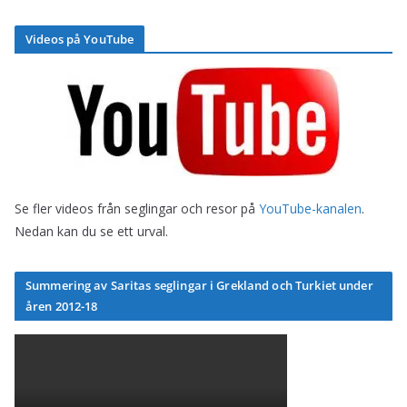
Videos på YouTube
Se fler videos från seglingar och resor på
YouTube-kanalen
.
Nedan kan du se ett urval.
Summering av Saritas seglingar i Grekland och Turkiet under
åren 2012-18