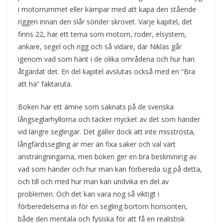
i motorrummet eller kämpar med att kapa den stående
riggen innan den slår sönder skrovet. Varje kapitel, det
finns 22, har ett tema som motorn, roder, elsystem,
ankare, segel och rigg och så vidare, där Niklas går
igenom vad som hänt i de olika områdena och hur han
åtgärdat det. En del kapitel avslutas också med en “Bra
att ha” faktaruta.
Boken har ett ämne som saknats på de svenska
långseglarhyllorna och täcker mycket av det som händer
vid längre seglingar. Det gäller dock att inte misströsta,
långfärdssegling är mer än fixa saker och väl värt
ansträngningarna, men boken ger en bra beskrivning av
vad som händer och hur man kan förbereda sig på detta,
och till och med hur man kan undvika en del av
problemen. Och det kan vara nog så viktigt i
förberedelserna in för en segling bortom horisonten,
både den mentala och fysiska för att få en realistisk