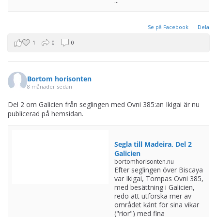
...
Se på Facebook
·
Dela
1
0
0
Bortom horisonten
8 månader sedan
Del 2 om Galicien från seglingen med Ovni 385:an Ikigai är nu
publicerad på hemsidan.
Segla till Madeira, Del 2
Galicien
bortomhorisonten.nu
Efter seglingen över Biscaya
var Ikigai, Tompas Ovni 385,
med besättning i Galicien,
redo att utforska mer av
området känt för sina vikar
("rior") med fina