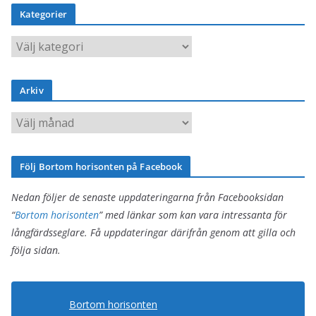
Kategorier
K
a
t
Arkiv
e
g
A
o
r
r
k
Följ Bortom horisonten på Facebook
i
i
e
v
Nedan följer de senaste uppdateringarna från Facebooksidan
r
“
Bortom horisonten
” med länkar som kan vara intressanta för
långfärdsseglare. Få uppdateringar därifrån genom att gilla och
följa sidan.
Bortom horisonten