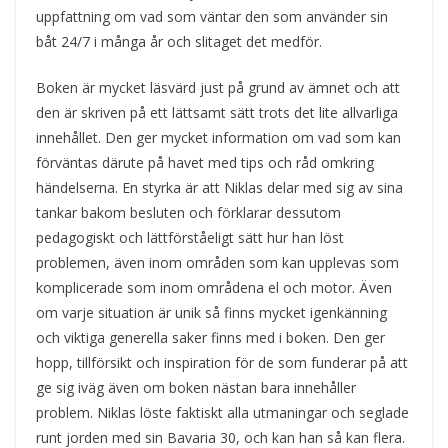
uppfattning om vad som väntar den som använder sin
båt 24/7 i många år och slitaget det medför.
Boken är mycket läsvärd just på grund av ämnet och att
den är skriven på ett lättsamt sätt trots det lite allvarliga
innehållet. Den ger mycket information om vad som kan
förväntas därute på havet med tips och råd omkring
händelserna. En styrka är att Niklas delar med sig av sina
tankar bakom besluten och förklarar dessutom
pedagogiskt och lättförståeligt sätt hur han löst
problemen, även inom områden som kan upplevas som
komplicerade som inom områdena el och motor. Även
om varje situation är unik så finns mycket igenkänning
och viktiga generella saker finns med i boken. Den ger
hopp, tillförsikt och inspiration för de som funderar på att
ge sig iväg även om boken nästan bara innehåller
problem. Niklas löste faktiskt alla utmaningar och seglade
runt jorden med sin Bavaria 30, och kan han så kan flera.