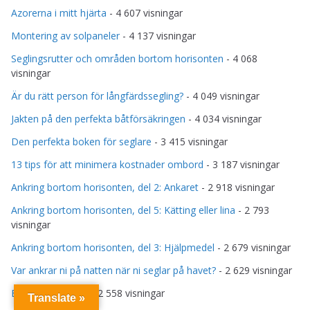
Azorerna i mitt hjärta
- 4 607 visningar
Montering av solpaneler
- 4 137 visningar
Seglingsrutter och områden bortom horisonten
- 4 068
visningar
Är du rätt person för långfärdssegling?
- 4 049 visningar
Jakten på den perfekta båtförsäkringen
- 4 034 visningar
Den perfekta boken för seglare
- 3 415 visningar
13 tips för att minimera kostnader ombord
- 3 187 visningar
Ankring bortom horisonten, del 2: Ankaret
- 2 918 visningar
Ankring bortom horisonten, del 5: Kätting eller lina
- 2 793
visningar
Ankring bortom horisonten, del 3: Hjälpmedel
- 2 679 visningar
Var ankrar ni på natten när ni seglar på havet?
- 2 629 visningar
En ö i förvandling
- 2 558 visningar
Translate »