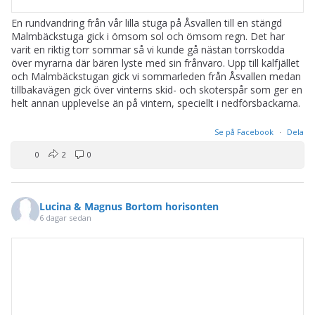
En rundvandring från vår lilla stuga på Åsvallen till en stängd
Malmbäckstuga gick i ömsom sol och ömsom regn. Det har
varit en riktig torr sommar så vi kunde gå nästan torrskodda
över myrarna där bären lyste med sin frånvaro. Upp till kalfjället
och Malmbäckstugan gick vi sommarleden från Åsvallen medan
tillbakavägen gick över vinterns skid- och skoterspår som ger en
helt annan upplevelse än på vintern, speciellt i nedförsbackarna.
Se på Facebook
·
Dela
0
2
0
Lucina & Magnus Bortom horisonten
6 dagar sedan