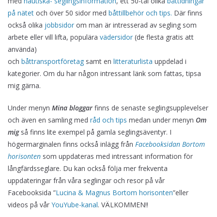
med
nautiska- seglingsinformation
, ett 50-tal olika
båttidningar
på nätet
och över 50 sidor med
båttillbehör och tips.
Där finns
också olika
jobbsidor
om man är intresserad av segling som
arbete eller vill lifta, populära
vädersidor
(de flesta gratis att
använda)
och
båttransportföretag
samt en
litteraturlista
uppdelad i
kategorier. Om du har någon intressant länk som fattas, tipsa
mig gärna.
Under menyn
Mina bloggar
finns de senaste seglingsupplevelser
och även en samling med
råd och tips
medan under menyn
Om
mig
så finns lite exempel på gamla seglingsäventyr. I
högermarginalen finns också inlägg från
Facebooksidan Bortom
horisonten
som uppdateras med intressant information för
långfärdsseglare. Du kan också följa mer frekventa
uppdateringar från våra seglingar och resor på vår
Facebooksida ”
Lucina & Magnus Bortom horisonten
”eller
videos på vår
YouYube-kanal
. VÄLKOMMEN!!