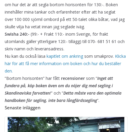
om hur det är att segla bortom horisonten för 130:-. Boken
innehåller mina tankar och erfarenheter efter att ha seglat
över 100 000 sjömil ombord på ett 50-talet olika båtar, vad jag
skulle vilja ha vetat innan jag seglade iväg.
Swisha 240:-
(99:- + Frakt 110:- inom Sverige, för frakt
utomlands gäller ytterligare 120:- tillägg) till 070- 681 51 61 och
skriv namn och leveransadress.
Nu kan du också läsa
kapitlet om ankring
som smakprov.
Klicka
här för att få mer information om boken och hur du beställer
den.
”Bortom horisonten” har fått
recensioner
som ”
Inget att
fundera på, köp boken även om du nöjer dig med segling i
Skandinaviska farvatten
!
” och ”
Detta måste vara den optimala
handboken för segling, inte bara långfärdssegling
”.
Senaste inläggen