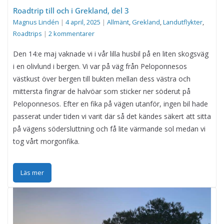
Roadtrip till och i Grekland, del 3
Magnus Lindén
|
4 april, 2025
|
Allmänt
,
Grekland
,
Landutflykter
,
Roadtrips
|
2 kommentarer
Den 14:e maj vaknade vi i vår lilla husbil på en liten skogsväg
i en olivlund i bergen. Vi var på väg från Peloponnesos
västkust över bergen till bukten mellan dess västra och
mittersta fingrar de halvöar som sticker ner söderut på
Peloponnesos. Efter en fika på vägen utanför, ingen bil hade
passerat under tiden vi varit där så det kändes säkert att sitta
på vägens södersluttning och få lite värmande sol medan vi
tog vårt morgonfika.
Läs mer