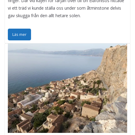
finger. Där vid kajen för färjan över till ön Elafonisos hittade
vi ett träd vi kunde ställa oss under som åtminstone delvis
gav skugga från den allt hetare solen.
Läs mer