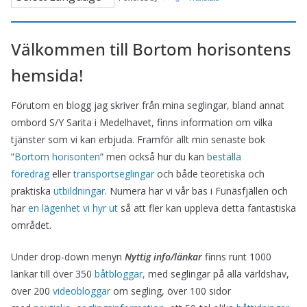
Välkommen till Bortom horisontens
hemsida!
Förutom en blogg jag skriver från mina seglingar, bland annat
ombord S/Y Sarita i Medelhavet, finns information om vilka
tjänster som vi kan erbjuda. Framför allt min senaste bok
”
Bortom horisonten
” men också hur du kan
beställa
föredrag
eller
transportseglingar
och både teoretiska och
praktiska
utbildningar
. Numera har vi vår bas i Funäsfjällen och
har
en lägenhet vi hyr ut
så att fler kan uppleva detta fantastiska
området.
Under drop-down menyn
Nyttig info/länkar
finns runt 1000
länkar till över 350
båtbloggar,
med seglingar på alla världshav,
över 200
videobloggar
om segling, över 100 sidor