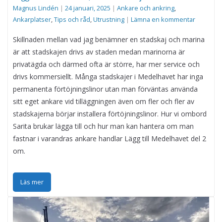
Magnus Lindén
|
24 januari, 2025
|
Ankare och ankring
,
Ankarplatser
,
Tips och råd
,
Utrustning
|
Lämna en kommentar
Skillnaden mellan vad jag benämner en stadskaj och marina
är att stadskajen drivs av staden medan marinorna är
privatägda och därmed ofta är större, har mer service och
drivs kommersiellt. Många stadskajer i Medelhavet har inga
permanenta förtöjningslinor utan man förväntas använda
sitt eget ankare vid tilläggningen även om fler och fler av
stadskajerna börjar installera förtöjningslinor. Hur vi ombord
Sarita brukar lägga till och hur man kan hantera om man
fastnar i varandras ankare handlar Lägg till Medelhavet del 2
om.
Läs mer