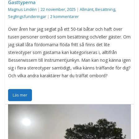
Gasttyperna
Magnus Lindén
|
22 november, 2025
|
Allmänt
,
Besättning
,
Seglingsfunderingar
|
2 kommentarer
Över åren har jag seglat på ett 50-tal båtar och haft över
tusen personer ombord som besättning och/eller gäster. Om
jag skall låta fördomarna flöda fritt så finns det lite
stereotyper som gastarna kan kategoriseras i, alltifrån
Besserwissern till Instrumentjunkyn. Man kan nog känna igen
sig i flera stereotyper samtidigt, vilka känns träffande för dig?
Och vilka andra karaktärer har du träffat ombord?
Läs mer