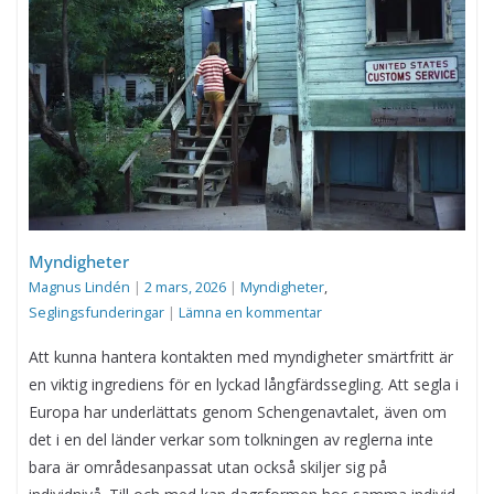
Myndigheter
Magnus Lindén
|
2 mars, 2026
|
Myndigheter
,
Seglingsfunderingar
|
Lämna en kommentar
Att kunna hantera kontakten med myndigheter smärtfritt är
en viktig ingrediens för en lyckad långfärdssegling. Att segla i
Europa har underlättats genom Schengenavtalet, även om
det i en del länder verkar som tolkningen av reglerna inte
bara är områdesanpassat utan också skiljer sig på