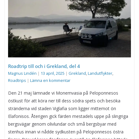
Roadtrip till och i Grekland, del 4
Magnus Lindén
|
13 april, 2025
|
Grekland
,
Landutflykter
,
Roadtrips
|
Lämna en kommentar
Den 21 maj lämnade vi Monemvasia på Peloponnesos
östkust för att köra ner till dess södra spets och besöka
stränderna vid staden Viglafia som ligger mittemot ön
Elafonisos. Återigen gick färden mestadels uppe på slingriga
bergsvägar genom olivlundar och små bergsbyar med
stenhus innan vi nådde sydkusten på Peloponnesos östra