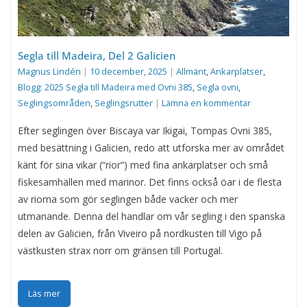
Segla till Madeira, Del 2 Galicien
Magnus Lindén
|
10 december, 2025
|
Allmänt
,
Ankarplatser
,
Blogg: 2025 Segla till Madeira med Ovni 385
,
Segla ovni
,
Seglingsområden
,
Seglingsrutter
|
Lämna en kommentar
Efter seglingen över Biscaya var Ikigai, Tompas Ovni 385,
med besättning i Galicien, redo att utforska mer av området
känt för sina vikar (“rior”) med fina ankarplatser och små
fiskesamhällen med marinor. Det finns också öar i de flesta
av riorna som gör seglingen både vacker och mer
utmanande. Denna del handlar om vår segling i den spanska
delen av Galicien, från Viveiro på nordkusten till Vigo på
västkusten strax norr om gränsen till Portugal.
Läs mer