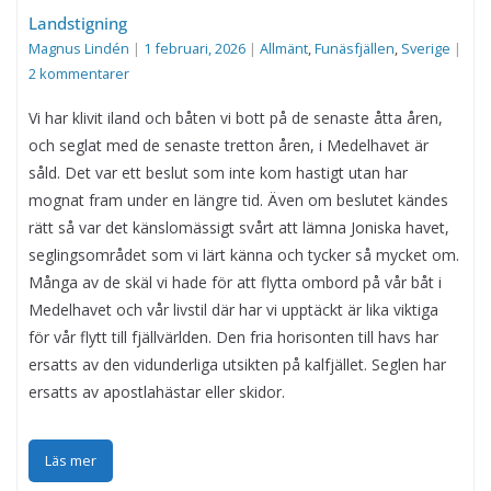
Landstigning
Magnus Lindén
|
1 februari, 2026
|
Allmänt
,
Funäsfjällen
,
Sverige
|
2 kommentarer
Vi har klivit iland och båten vi bott på de senaste åtta åren,
och seglat med de senaste tretton åren, i Medelhavet är
såld. Det var ett beslut som inte kom hastigt utan har
mognat fram under en längre tid. Även om beslutet kändes
rätt så var det känslomässigt svårt att lämna Joniska havet,
seglingsområdet som vi lärt känna och tycker så mycket om.
Många av de skäl vi hade för att flytta ombord på vår båt i
Medelhavet och vår livstil där har vi upptäckt är lika viktiga
för vår flytt till fjällvärlden. Den fria horisonten till havs har
ersatts av den vidunderliga utsikten på kalfjället. Seglen har
ersatts av apostlahästar eller skidor.
Läs mer