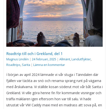
Roadtrip till och i Grekland, del 1
Magnus Lindén
|
24 februari, 2025
|
Allmänt
,
Landutflykter
,
Roadtrips
,
Sarita
|
Lämna en kommentar
I början av april 2024 lämnade vi vår stuga i Tänndalen där
fjällen var täckta av snö och renarna sprang runt på vägarna
med årskalvarna. Vi ställde kosan söderut mot vår båt Sarita i
Grekland. Vi ville göra henne fin för kommande visningar och
träffa mäklaren igen eftersom hon var till salu. Vi hade
utrustat vår VW Caddy maxi med en madrass att sova på, en