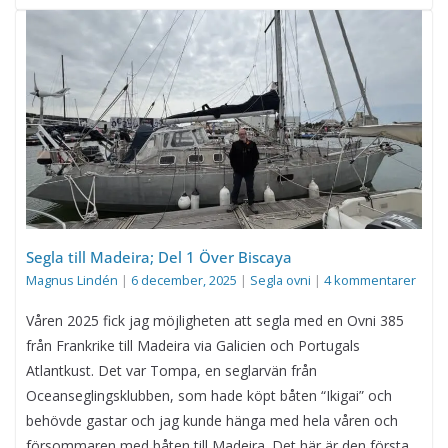
Segla till Madeira; Del 1 Över Biscaya
Magnus Lindén
|
6 december, 2025
|
Segla ovni
|
4 kommentarer
Våren 2025 fick jag möjligheten att segla med en Ovni 385
från Frankrike till Madeira via Galicien och Portugals
Atlantkust. Det var Tompa, en seglarvän från
Oceanseglingsklubben, som hade köpt båten “Ikigai” och
behövde gastar och jag kunde hänga med hela våren och
försommaren med båten till Madeira. Det här är den första